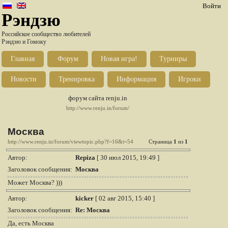
Войти
Рэндзю
Российское сообщество любителей
Рэндзю и Гомоку
Главная
Форум
Новая игра!
Турниры
Новости
Тренировка
Информация
Игроки
форум сайта renju.in
http://www.renju.in/forum/
Москва
http://www.renju.in/forum/viewtopic.php?f=16&t=54
Страница
1
из
1
Автор:
Repiza
[ 30 июл 2015, 19:49 ]
Заголовок сообщения:
Москва
Может Москва? )))
Автор:
kicker
[ 02 авг 2015, 15:40 ]
Заголовок сообщения:
Re: Москва
Да, есть Москва