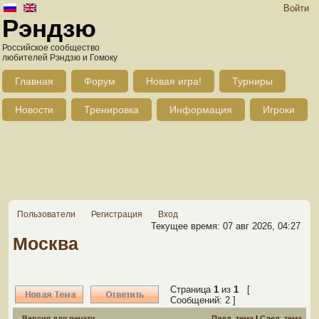
Войти
Рэндзю
Российское сообщество
любителей Рэндзю и Гомоку
Главная
Форум
Новая игра!
Турниры
Новости
Тренировка
Информация
Игроки
Пользователи
Регистрация
Вход
Текущее время: 07 авг 2026, 04:27
Москва
Страница
1
из
1
[
Сообщений: 2 ]
Версия для печати
Пред. тема
|
След. тема