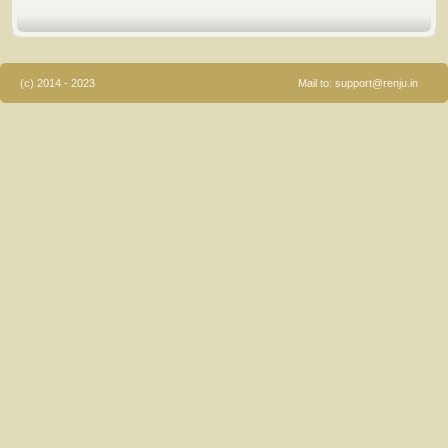
(c) 2014 - 2023
Mail to:
support@renju.in