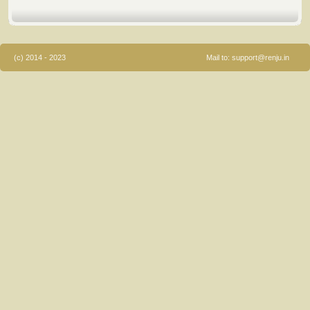
(c) 2014 - 2023
Mail to:
support@renju.in