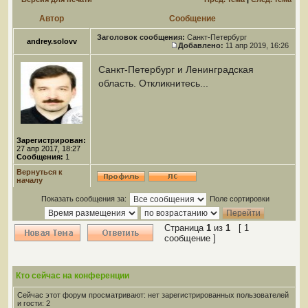
Автор
Сообщение
Заголовок сообщения:
Санкт-Петербург
andrey.solovv
Добавлено:
11 апр 2019, 16:26
Санкт-Петербург и Ленинградская
область. Откликнитесь...
Зарегистрирован:
27 апр 2017, 18:27
Сообщения:
1
Вернуться к
началу
Показать сообщения за:
Поле сортировки
Страница
1
из
1
[ 1
сообщение ]
Кто сейчас на конференции
Сейчас этот форум просматривают: нет зарегистрированных пользователей
и гости: 2