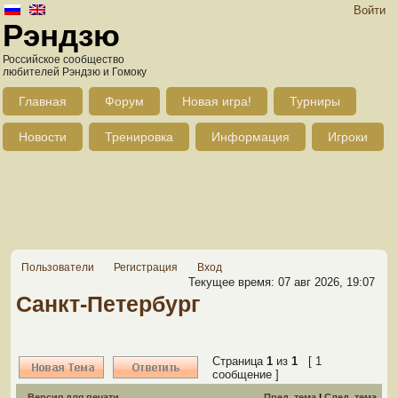
Войти
Рэндзю
Российское сообщество
любителей Рэндзю и Гомоку
Главная
Форум
Новая игра!
Турниры
Новости
Тренировка
Информация
Игроки
Пользователи
Регистрация
Вход
Текущее время: 07 авг 2026, 19:07
Санкт-Петербург
Страница
1
из
1
[ 1
сообщение ]
Версия для печати
Пред. тема
|
След. тема