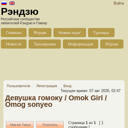
Войти
Рэндзю
Российское сообщество
любителей Рэндзю и Гомоку
Главная
Форум
Новая игра!
Турниры
Новости
Тренировка
Информация
Игроки
Пользователи
Регистрация
Вход
Текущее время: 07 авг 2026, 02:47
Девушка гомоку / Omok Girl /
Omog sonyeo
Страница
1
из
1
[ 1
сообщение ]