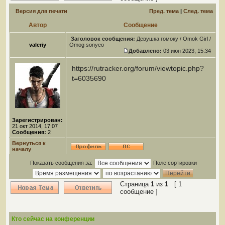
Версия для печати
Пред. тема
|
След. тема
Автор
Сообщение
Заголовок сообщения:
Девушка гомоку / Omok Girl /
valeriy
Omog sonyeo
Добавлено:
03 июн 2023, 15:34
https://rutracker.org/forum/viewtopic.php?
t=6035690
Зарегистрирован:
21 окт 2014, 17:07
Сообщения:
2
Вернуться к
началу
Показать сообщения за:
Поле сортировки
Страница
1
из
1
[ 1
сообщение ]
Кто сейчас на конференции