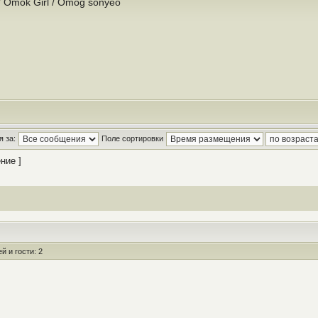
 Omok Girl / Omog sonyeo
 за:
Поле сортировки
ние ]
 и гости: 2