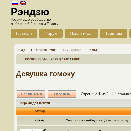
Рэндзю
Российское сообщество
любителей Рэндзю и Гомоку
Главная
Форум
Новая игра!
Турниры
FAQ
Пользователи
Регистрация
Вход
Список форумов
‹
Общение
‹
Кино
Девушка гомоку
Страница
1
из
1
[ 1 сообще
Версия для печати
Автор
valeriy
Заголовок сообщения:
Девушка гомоку