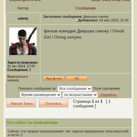
Автор
Сообщение
Заголовок сообщения:
Девушка гомоку
valeriy
Добавлено:
03 июн 2023, 15:30
фильм комедия Девушка гомоку / Omok
Girl / Omog sonyeo
Зарегистрирован:
21 окт 2014, 17:07
Сообщения:
2
Вернуться к
началу
Показать сообщения за:
Поле сортировки
Страница
1
из
1
[ 1
сообщение ]
Кто сейчас на конференции
Сейчас этот форум просматривают: нет зарегистрированных пользователей
и гости: 2