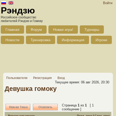
Войти
Рэндзю
Российское сообщество
любителей Рэндзю и Гомоку
Главная
Форум
Новая игра!
Турниры
Новости
Тренировка
Информация
Игроки
Пользователи
Регистрация
Вход
Текущее время: 06 авг 2026, 20:30
Девушка гомоку
Страница
1
из
1
[ 1
сообщение ]
Версия для печати
Пред. тема
|
След. тема