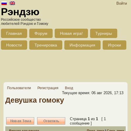
Войти
Рэндзю
Российское сообщество
любителей Рэндзю и Гомоку
Главная
Форум
Новая игра!
Турниры
Новости
Тренировка
Информация
Игроки
Пользователи
Регистрация
Вход
Текущее время: 06 авг 2026, 17:13
Девушка гомоку
Страница
1
из
1
[ 1
сообщение ]
Версия для печати
Пред. тема
|
След. тема