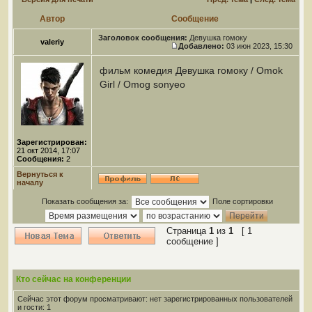
Автор
Сообщение
Заголовок сообщения:
Девушка гомоку
valeriy
Добавлено:
03 июн 2023, 15:30
фильм комедия Девушка гомоку / Omok
Girl / Omog sonyeo
Зарегистрирован:
21 окт 2014, 17:07
Сообщения:
2
Вернуться к
началу
Показать сообщения за:
Поле сортировки
Страница
1
из
1
[ 1
сообщение ]
Кто сейчас на конференции
Сейчас этот форум просматривают: нет зарегистрированных пользователей
и гости: 1