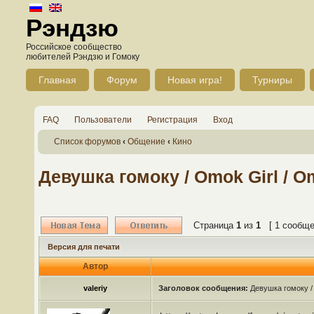
Рэндзю
Российское сообщество
любителей Рэндзю и Гомоку
Главная
Форум
Новая игра!
Турниры
FAQ
Пользователи
Регистрация
Вход
Список форумов
‹
Общение
‹
Кино
Девушка гомоку / Omok Girl / 
Страница
1
из
1
[ 1 сообще
Версия для печати
Автор
valeriy
Заголовок сообщения:
Девушка гомоку /