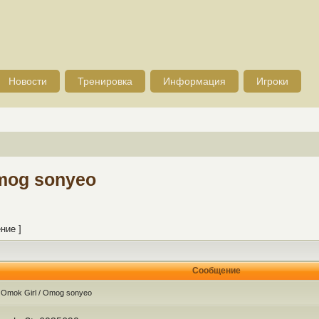
Новости
Тренировка
Информация
Игроки
Omog sonyeo
ние ]
Сообщение
 Omok Girl / Omog sonyeo