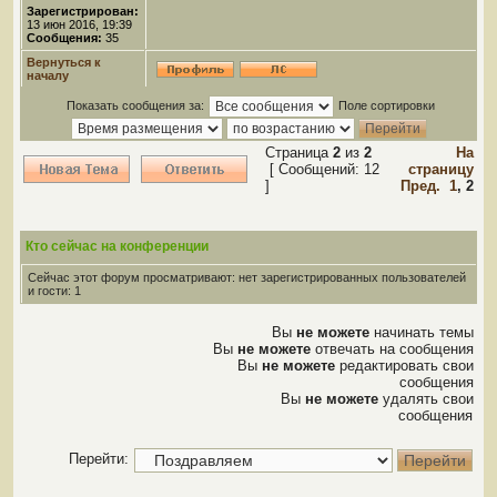
Зарегистрирован:
13 июн 2016, 19:39
Сообщения:
35
Вернуться к
началу
Показать сообщения за:
Поле сортировки
Страница
2
из
2
На
[ Сообщений: 12
страницу
]
Пред.
1
,
2
Кто сейчас на конференции
Сейчас этот форум просматривают: нет зарегистрированных пользователей
и гости: 1
Вы
не можете
начинать темы
Вы
не можете
отвечать на сообщения
Вы
не можете
редактировать свои
сообщения
Вы
не можете
удалять свои
сообщения
Перейти: