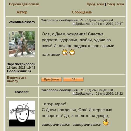
Версия для печати
Пред. тема
|
След. тема
Автор
Сообщение
Заголовок сообщения:
Re: С Днем Рождения!
valentin.alekseev
Добавлено:
01 янв 2019, 10:47
Оля, с Днем рождения! Счастья,
радости, здоровья, любви, удачи во
всем! И почаще радовать нас своими
партиями
Зарегистрирован:
18 фев 2018, 19:48
Сообщения:
14
Вернуться к
началу
Заголовок сообщения:
Re: С Днем Рождения!
reasonat
Добавлено:
01 янв 2019, 18:32
..в турнирах!
С Днем рожденья, Оля! Интересных
поворотов! Да, и не лето на дворе,
заворачивайся, заворачивайся