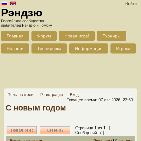
Войти
Рэндзю
Российское сообщество
любителей Рэндзю и Гомоку
Главная
Форум
Новая игра!
Турниры
Новости
Тренировка
Информация
Игроки
Пользователи
Регистрация
Вход
Текущее время: 07 авг 2026, 22:50
С новым годом
Страница
1
из
1
[
Сообщений: 7 ]
Версия для печати
Пред. тема
|
След. тема