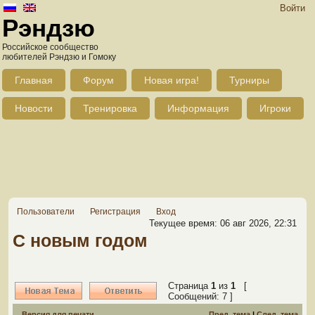
Войти
Рэндзю
Российское сообщество
любителей Рэндзю и Гомоку
Главная
Форум
Новая игра!
Турниры
Новости
Тренировка
Информация
Игроки
Пользователи
Регистрация
Вход
Текущее время: 06 авг 2026, 22:31
С новым годом
Страница
1
из
1
[
Сообщений: 7 ]
Версия для печати
Пред. тема
|
След. тема