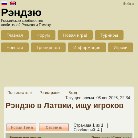
Войти
Рэндзю
Российское сообщество
любителей Рэндзю и Гомоку
Главная
Форум
Новая игра!
Турниры
Новости
Тренировка
Информация
Игроки
Пользователи
Регистрация
Вход
Текущее время: 06 авг 2026, 22:34
Рэндзю в Латвии, ищу игроков
Страница
1
из
1
[
Сообщений: 4 ]
Версия для печати
Пред. тема
|
След. тема