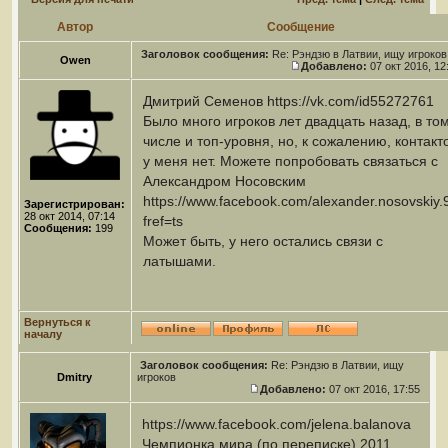
Автор
Сообщение
Заголовок сообщения:
Re: Рэндзю в Латвии, ищу игроков
Owen
Добавлено:
07 окт 2016, 12
Дмитрий Семенов https://vk.com/id55272761
Было много игроков лет двадцать назад, в то
числе и топ-уровня, но, к сожалению, контакт
у меня нет. Можете попробовать связаться с
Александром Носовским
https://www.facebook.com/alexander.nosovskiy.
Зарегистрирован:
28 окт 2014, 07:14
fref=ts
Сообщения:
199
Может быть, у него остались связи с
латышами.
Вернуться к
началу
Заголовок сообщения:
Re: Рэндзю в Латвии, ищу
Dmitry
игроков
Добавлено:
07 окт 2016, 17:55
https://www.facebook.com/jelena.balanova
Чемпионка мира (по переписке) 2011