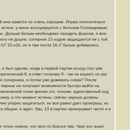
орый мне кажется не очень хорошим. Играю относительно
й, кстати, у меня ассоциируется с Антоном Голомаревым,
мело. Дальше белым необходимо находить форсаж, я всю
ого не дошло, соперник 13 ходом защищается не с той
-h7 15-e10, но и там после 16-i7 белые добивались
, и был сделан, когда в первой партии исход стал уже
етический 8, в ответ получаю 9 - так не играют, но как
е соперника, а потом уже дожимать слева? После
т: черные не получают возможности быстро выйти на
рактической точки зрения это, похоже, единственный ход
 снизу, и это момент истины: сейчас черные должны
олее упорно защититься, но все равно дает проигрыш, но
в общем, я ждал. Увы, 13 в партии проигрывает чисто и в
 точно помню, что чего-то боялся там. Черт его знает,