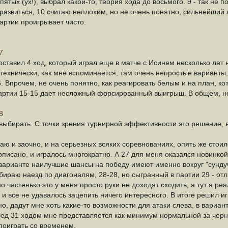
пятых (ух!), выбрал какой-то, теория хода до восьмого. 9 - так не 
развиться, 10 считаю неплохим, но не очень понятно, сильнейший л
партии проигрывает чисто.
7
оставил 4 ход, который играл еще в матче с Исинем несколько лет н
ехнически, как мне вспоминается, там очень непростые варианты, 
6. Впрочем, не очень понятно, как реагировать белым и на план, к
 партии 15-15 дает несложный форсированный выигрыш. В общем, не
8
 выбирать. С точки зрения турнирной эффективности это решение, в
аю и заочно, и на серьезных всяких соревнованиях, опять же стоило,
 описано, и игралось многократно. А 27 для меня оказался новинко
варианте наилучшие шансы на победу имеют именно вокруг "сундучка
бираю наезд по диагоналям, 28-28, но сыгранный в партии 29 - отл
о частенько это у меня просто руки не доходят сходить, а тут я реа
, и все не удавалось зацепить ничего интересного. В итоге решил иг
, дадут мне хоть какие-то возможности для атаки слева, в вариан
ед 31 ходом мне представляется как минимум нормальной за черны
поиграть со временем.