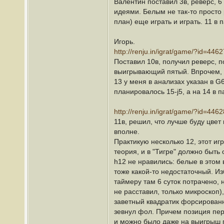
Валентин поставил 3в, реверс, 6 
идеями. Белым не так-то просто 
план) еще играть и играть. 11 в 
Игорь.
http://renju.in/igrat/game/?id=4462
Поставил 10в, получил реверс, п
выигрывающий пятый. Впрочем, т
13 у меня в анализах указан в G
планировалось 15-j5, а на 14 в
http://renju.in/igrat/game/?id=4462
11в, решил, что лучше буду цвет
вполне.
Практикую несколько 12, этот игр
теория, и в "Тигре" должно быть
h12 не нравились: белые в этом 
тоже какой-то недостаточный. Из
таймеру там 6 суток потрачено, н
не расставил, только микроскоп)
заветный квадратик форсированно
зевнул фол. Причем позиция пер
и можно было даже на выигрыш 