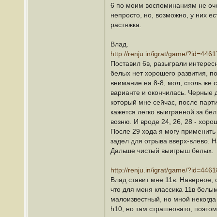
6 по моим воспоминаниям не оче
непросто, но, возможно, у них е
растяжка.
Влад.
http://renju.in/igrat/game/?id=4461
Поставил 6в, разыграли интересн
белых нет хорошего развития, по
внимание на 8-8, мол, столь же 
варианте и окончилась. Черные 
который мне сейчас, после парт
кажется легко выигранной за бел
возню. И вроде 24, 26, 28 - хор
После 29 хода я могу применить
задел для отрыва вверх-влево. Н
Дальше чистый выигрыш белых.
http://renju.in/igrat/game/?id=4461
Влад ставит мне 11в. Наверное,
что для меня классика 11в белы
малоизвестный, но мной некогда 
h10, но там страшновато, поэтом