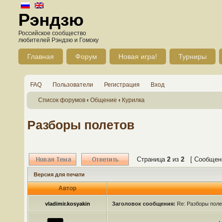
Рэндзю
Российское сообщество
любителей Рэндзю и Гомоку
Главная
Форум
Новая игра!
Турниры
FAQ
Пользователи
Регистрация
Вход
Список форумов
‹
Общение
‹
Курилка
Разборы полетов
Страница
2
из
2
[ Сообщени
Версия для печати
Автор
vladimir.kosyakin
Заголовок сообщения:
Re: Разборы поле