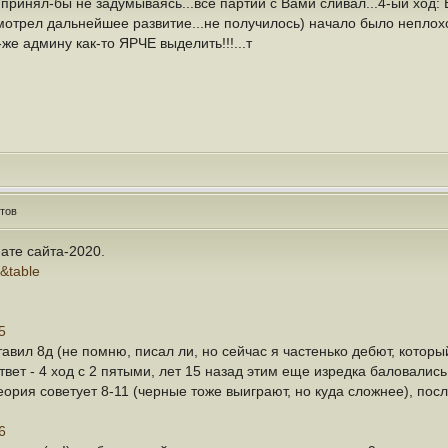
принял-бы не задумываясь...все партии с Вами сливал...4-ый ход: В
осмотрел дальнейшее развитие...не получилось) начало было непло
же админу как-то ЯРЧЕ выделить!!!...т
тов
ате сайта-2020.
1&table
5
тавил 8д (не помню, писал ли, но сейчас я частенько дебют, которы
ответ - 4 ход с 2 пятыми, лет 15 назад этим еще изредка баловалис
теория советует 8-11 (черные тоже выиграют, но куда сложнее), пос
6