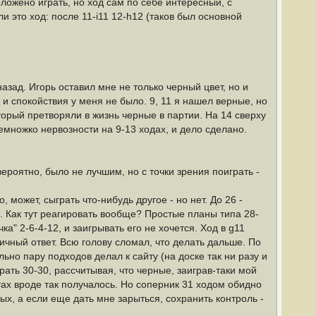
положено играть, но ход сам по себе интересный, с
и это ход: после 11-i11 12-h12 (таков был основной
азад. Игорь оставил мне не только черный цвет, но и
и спокойствия у меня не было. 9, 11 я нашел верные, но
оторый претворяли в жизнь черные в партии. На 14 сверху
множко нервозности на 9-13 ходах, и дело сделано.
ероятно, было не лучшим, но с точки зрения поиграть -
 может, сыграть что-нибудь другое - но нет. До 26 -
й. Как тут реагировать вообще? Простые планы типа 28-
" 2-6-4-12, и заигрывать его не хочется. Ход в g11
ичный ответ. Всю голову сломал, что делать дальше. По
льно пару подходов делал к сайту (на доске так ни разу и
рать 30-30, рассчитывая, что черные, заиграв-таки мой
тах вроде так получалось. Но соперник 31 ходом обидно
х, а если еще дать мне зарыться, сохранить контроль -