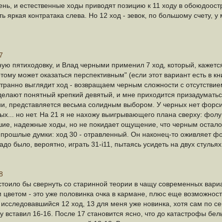
нь, и естественные ходы приводят позицию к 11 ходу в обоюдоос
сть яркая контратака слева. Но 12 ход - зевок, по большому счету,
7
ую пятиходовку, и Влад черными применил 7 ход, который, кажется,
тому может оказаться перспективным" (если этот вариант есть в к
странно выглядит ход - возвращаем черным сложности с отсутствие
делают понятный крепкий девятый, и мне приходится призадумать
ии, представляется весьма солидным выбором. У черных нет форсир
ых... но нет. На 21 я не нахожу выигрывающего плана сверху: фол
ошие, надежные ходы, но не покидает ощущение, что черным осталос
 прошлые думки: ход 30 - отравленный. Он наконец-то оживляет ф
адо было, вероятно, играть 31-i11, пытаясь усидеть на двух стуль
8
 стоило бы свернуть со старинной теории в чащу современных вари
м цветом - это уже половинка очка в кармане, плюс еще возможност
исследовавшийся 12 ход, 13 для меня уже новинка, хотя сам по се
у вставил 16-16. После 17 становится ясно, что до катастрофы белы