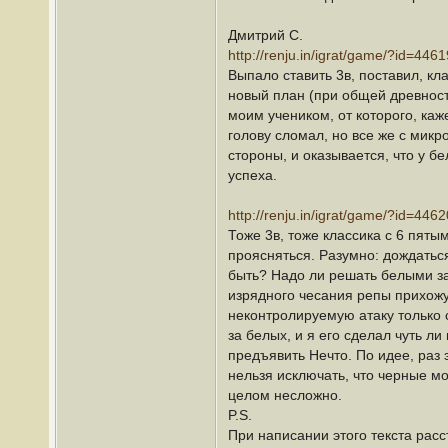
Дмитрий С.
http://renju.in/igrat/game/?id=4461
Выпало ставить 3в, поставил, кл
новый план (при общей древности
моим учеником, от которого, ка
голову сломал, но все же с мик
стороны, и оказывается, что у б
успеха.
http://renju.in/igrat/game/?id=4462
Тоже 3в, тоже классика с 6 пятым
проясняться. Разумно: дождаться
быть? Надо ли решать белыми за
изрядного чесания репы прихожу 
неконтролируемую атаку только с
за белых, и я его сделал чуть л
предъявить Нечто. По идее, раз 
нельзя исключать, что черные мо
целом несложно.
P.S.
При написании этого текста расст