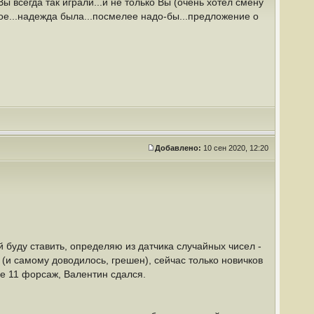
ы всегда так играли...и не только Вы (очень хотел смену
хое...надежда была...посмелее надо-бы...предложение о
Добавлено:
10 сен 2020, 12:20
й буду ставить, определяю из датчика случайных чисел -
ь (и самому доводилось, грешен), сейчас только новичков
ле 11 форсаж, Валентин сдался.