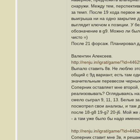
снаружи. Между тем, перспектив
за темп. После 19 хода первое 
выигрыша ни на одно закрытие д
выглядит ключом к позиции. У б
обозначение в g9. Можно ли было
чисто =)
После 21 форсаж. Планировал дл
Валентин Алексеев.
http://renju.in/igrat/game/?id=4462
Выпало ставить 8в. Не люблю эт
общий с 9д вариант, есть там од
значительным перевесом черных
Соперник оставляет мне второй, 
реализовывать? Оглядываясь наза
смело сыграл 9, 11, 13. Белые 
посмотрел свои анализы, и там д
после 18-g8 19-g7 20-j6. Мой же
- а там уже было бы надо именн
http://renju.in/igrat/game/?id=4462
Соперник ставит мне 3в, я реша