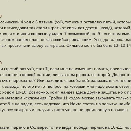
9
ассический 4 ход с 6 пятыми (ух!), тут уже я оставляю пятый, кот
 пятиходовки так стали играть от силы лет десять назад), которы
жется, я эти идеи впервые увидел. 7 возможный, но 9 - слишком с
роскопом нашел план, показавшийся решающим. Увы, до головоломн
елых просто-таки всюду выигрыши. Сильнее могло бы быть 13-i10 14
0
и (третий раз ух!), этот 7, если мне не изменяет память, посильнее
 ясности в первой партии, лишь затем решать во второй. Делаю теор
 счет перехватов? Или находить способы нейтрализовать скоплени
к выводу, что это не тот вопрос, на который мне надо искать отве
 ходом 10-10. Возможно, комп найдет здесь другие защиты, но с п
и не методом исключения. Тройку 11 ходом можно закрывать только
этот 9 я не видел, есть надежда, что Нечто состоит в попытке наиб
гут все заиграть и получить тяжелую, но не проигранную позицию - 
авил партию в Солвере, тот не видит победы черных на 10-i11, но я