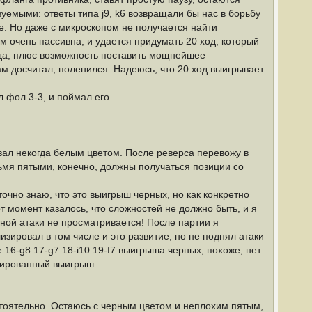
уемыми: ответы типа j9, k6 возвращали бы нас в борьбу
е. Но даже с микроскопом не получается найти
 очень пассивна, и удается придумать 20 ход, который
ряда, плюс возможность поставить мощнейшее
ам досчитал, поленился. Надеюсь, что 20 ход выигрывает
 фол 3-3, и поймал его.
вал некогда белым цветом. После реверса перевожу в
рьмя пятыми, конечно, должны получаться позиции со
очно знаю, что это выигрыш черных, но как конкретно
т момент казалось, что сложностей не должно быть, и я
ной атаки не просматривается! После партии я
зировал в том числе и это развитие, но не поднял атаки
 16-g8 17-g7 18-i10 19-f7 выигрыша черных, похоже, нет
рсированный выигрыш.
остоятельно. Остаюсь с черным цветом и неплохим пятым,