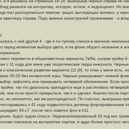
сы, и я решаюсь на стремный 18-18. Выигрыша черных справа не на
лад решился на контратаку, которую, кстати, я недооценил. Но все 
едстоит распоряжаться темпом: защит, выглядящих активно, у черн
а авантюру справа. Пару важных магистралей промачиваю - и впер
4
сыграть с ней другой 4 - где я по-тупому слился в заочном чемпион
нно перед моментом выбора цвета, и на фоне общего незнания и ал
нормально.
но перевести в общеизвестные варианты 7в/5в, сыграв тройку 6-i8
ая с 11 хода для меня уже теоретическая терра инкогнита. Черные 
о классическом развитии варианта (11-j9), то план у меня есть, но
бираю 20-20 без конкретной игры. Черные разыгрывают нижний фл
выбор: зафолять или прикрывать четверкой обозначение. Если прос
ройки, так что диагональ приходится еще и растягивать четверкой
й, чем если просто прикрыться, так я и сделал. Анализ после парт
ых, но непонятно, как им распорядиться. По счастью, выигрыша пря
, постаравшись к 41 ходу подвытоптать делянку форсированными 
вынуждает 43-c7, после чего ловится фол в h11.
щение, будто чудом спасся. Недоанализированный 20 ход мог привес
голове повлияла на восприятие партии, я ждал более простого чего