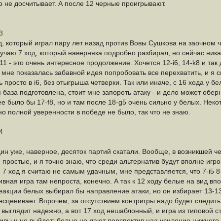
р не досчитывает. А после 12 черные проигрывают.
3
д, который играл пару лет назад против Вовы Сушкова на заочном ч
учаю 7 ход, который наверняка подробно разбирал, но сейчас никак
11 - это очень интересное продолжение. Хочется 12-i6, 14-k8 и так
о мне показалась забавной идея попробовать все перехватить, и я 
просто в i6, без отыгрыша четверки. Так или иначе, с 16 хода у 
я база подготовлена, стоит мне запороть атаку - и дело может обер
е было бы 17-f8, но и там после 18-g5 очень сильно у белых. Нек
о полной уверенности в победе не было, так что не знаю.
4
дин уже, наверное, десяток партий скатали. Вообще, в возникшей ч
 простые, и я точно знаю, что среди альтернатив будут вполне иг
 7 ход я считаю не самым удачным, мне представляется, что 7-i5 
ивная игра там непроста, конечно. А так к 12 ходу белые на вид вп
реакции белых выбирал бы направление атаки, но он избирает 13-13
есценивает. Впрочем, за отсутствием контригры надо будет следить
5 выглядит надежно, а вот 17 ход нешаблонный, и игра из типовой с
ивы и не выйдет: белые не дают перспектив наа усиление нижнего 