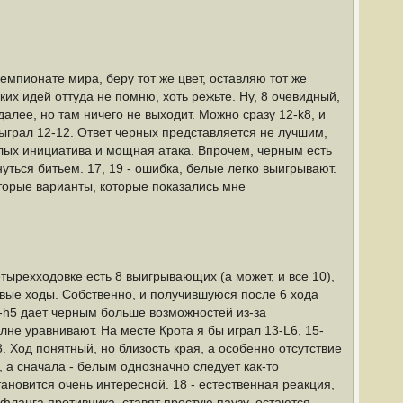
емпионате мира, беру тот же цвет, оставляю тот же
их идей оттуда не помню, хоть режьте. Ну, 8 очевидный,
 далее, но там ничего не выходит. Можно сразу 12-k8, и
сыграл 12-12. Ответ черных представляется не лучшим,
белых инициатива и мощная атака. Впрочем, черным есть
нуться битьем. 17, 19 - ошибка, белые легко выигрывают.
оторые варианты, которые показались мне
етырехходовке есть 8 выигрывающих (а может, и все 10),
ровые ходы. Собственно, и получившуюся после 6 хода
8-h5 дает черным больше возможностей из-за
олне уравнивают. На месте Крота я бы играл 13-L6, 15-
. Ход понятный, но близость края, а особенно отсутствие
, а сначала - белым однозначно следует как-то
тановится очень интересной. 18 - естественная реакция,
фланга противника, ставят простую паузу, остаются