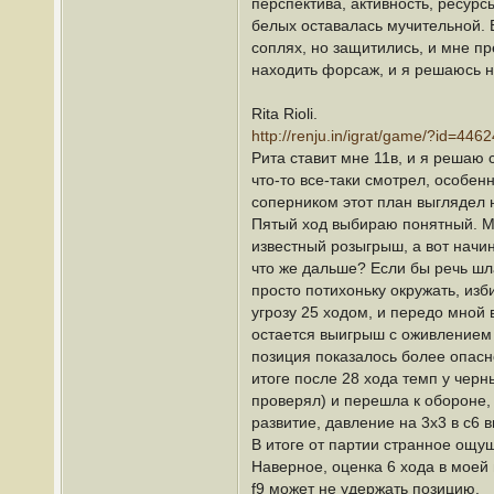
перспектива, активность, ресур
белых оставалась мучительной. В
соплях, но защитились, и мне пр
находить форсаж, и я решаюсь н
Rita Rioli.
http://renju.in/igrat/game/?id=4462
Рита ставит мне 11в, и я решаю 
что-то все-таки смотрел, особе
соперником этот план выглядел 
Пятый ход выбираю понятный. Мож
известный розыгрыш, а вот начин
что же дальше? Если бы речь шла 
просто потихоньку окружать, из
угрозу 25 ходом, и передо мной 
остается выигрыш с оживлением т
позиция показалось более опасно
итоге после 28 хода темп у черн
проверял) и перешла к обороне
развитие, давление на 3х3 в c6 
В итоге от партии странное ощу
Наверное, оценка 6 хода в моей 
f9 может не удержать позицию.