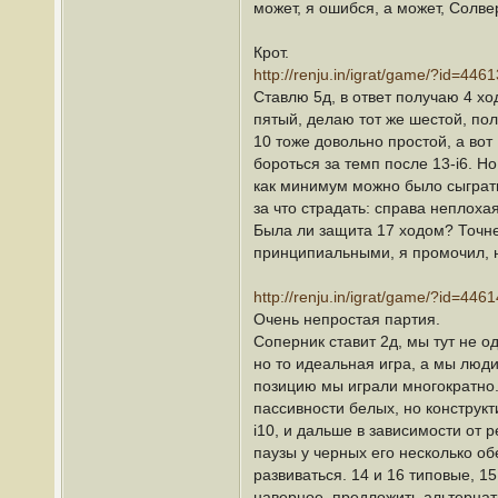
может, я ошибся, а может, Солве
Крот.
http://renju.in/igrat/game/?id=4461
Ставлю 5д, в ответ получаю 4 хо
пятый, делаю тот же шестой, пол
10 тоже довольно простой, а вот 
бороться за темп после 13-i6. Н
как минимум можно было сыграть 
за что страдать: справа неплоха
Была ли защита 17 ходом? Точне
принципиальными, я промочил, н
http://renju.in/igrat/game/?id=4461
Очень непростая партия.
Соперник ставит 2д, мы тут не о
но то идеальная игра, а мы люди
позицию мы играли многократно.
пассивности белых, но конструкт
i10, и дальше в зависимости от 
паузы у черных его несколько об
развиваться. 14 и 16 типовые, 1
наверное, предложить альтернат