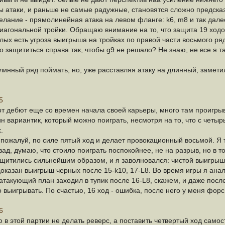
ы атаки, и раньше не самые радужные, становятся сложно предсказ
желание - прямолинейная атака на левом фланге: k6, m8 и так дале
иагональной тройки. Обращаю внимание на то, что защита 19 ходом
елых есть угроза выигрыша на тройках по правой части восьмого 
 защититься справа так, чтобы g9 не решало? Не знаю, не все я т
инный ряд поймать, но, уже расставляя атаку на длинный, заметил
5
от дебют еще со времен начала своей карьеры, много там проигры
ин вариантик, который можно поиграть, несмотря на то, что с четы
.
пожалуй, по силе пятый ход и делает провокационный восьмой. Я т
д, думаю, что стоило поиграть поспокойнее, не на разрыв, но в то
защитились сильнейшим образом, и я заволновался: чистой выигрыш
оказан выигрыш черных после 15-k10, 17-L8. Во время игры я анали
 атакующий план заходил в тупик после 16-L8, скажем, и даже после
о выигрывать. По счастью, 16 ход - ошибка, после него у меня фо
6
ю в этой партии не делать реверс, а поставить четвертый ход сам