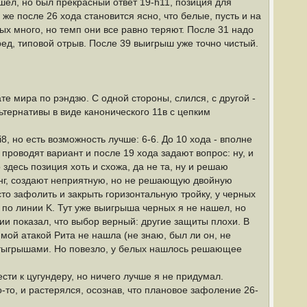
шел, но был прекрасный ответ 19-h11, позиция для
же после 26 хода становится ясно, что белые, пусть и на
ых много, но темп они все равно теряют. После 31 надо
ед, типовой отрыв. После 39 выигрыш уже точно чистый.
ате мира по рэндзю. С одной стороны, слился, с другой -
ьтернативы в виде канонического 11в с цепким
, но есть возможность лучше: 6-6. До 10 хода - вполне
проводят вариант и после 19 хода задают вопрос: ну, и
 здесь позиция хоть и схожа, да не та, ну и решаю
анг, создают неприятную, но не решающую двойную
то зафолить и закрыть горизонтальную тройку, у черных
 по линии K. Тут уже выигрыша черных я не нашел, но
ии показал, что выбор верный: другие защиты плохи. В
мой атакой Рита не нашла (не знаю, был ли он, не
отыгрышами. Но повезло, у белых нашлось решающее
ти к цугундеру, но ничего лучше я не придумал.
-то, и растерялся, осознав, что плановое зафоление 26-