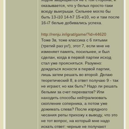
оказывается, что у белых просто-таки
всюду выигрыши. Сильнее могло бы
быть 13-i10 14-h7 15-e10, но и там после
16-i7 белые добивались успеха.
http://renju.in/igrat/game/?id=44620
Тоже 3в, тоже классика с 6 пятыми
(третий раз ух!), этот 7, если мне не
изменяет память, посильнее, и был
сделан, когда в первой партии исход
стал уже проясняться. Разумно:
дождаться ясности в первой партии,
лишь затем решать во второй. Делаю
теоретический 8, в ответ получаю 9 - так
не играют, но как быть? Надо ли решать
белыми за счет перехватов? Или
находить способы нейтрализовать
скопление соперника, а потом уже
дожимать слева? После изрядного
чесания репы прихожу к выводу, что это
не тот вопрос, на который мне надо
искать ответ: черные не получают