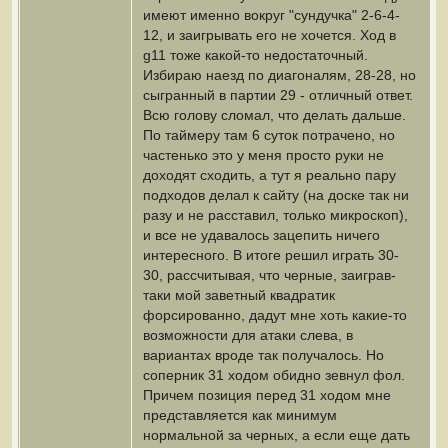
имеют именно вокруг "сундучка" 2-6-4-
12, и заигрывать его не хочется. Ход в
g11 тоже какой-то недостаточный.
Избираю наезд по диагоналям, 28-28, но
сыгранный в партии 29 - отличный ответ.
Всю голову сломал, что делать дальше.
По таймеру там 6 суток потрачено, но
частенько это у меня просто руки не
доходят сходить, а тут я реально пару
подходов делал к сайту (на доске так ни
разу и не расставил, только микроскоп),
и все не удавалось зацепить ничего
интересного. В итоге решил играть 30-
30, рассчитывая, что черные, заиграв-
таки мой заветный квадратик
форсированно, дадут мне хоть какие-то
возможности для атаки слева, в
вариантах вроде так получалось. Но
соперник 31 ходом обидно зевнул фол.
Причем позиция перед 31 ходом мне
представляется как минимум
нормальной за черных, а если еще дать