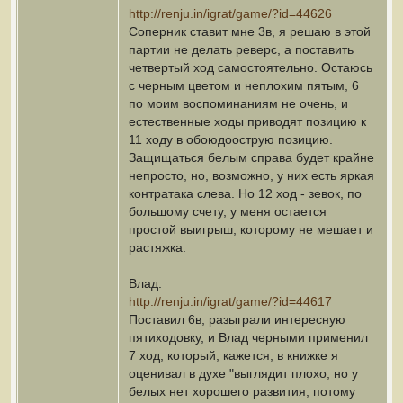
http://renju.in/igrat/game/?id=44626
Соперник ставит мне 3в, я решаю в этой
партии не делать реверс, а поставить
четвертый ход самостоятельно. Остаюсь
с черным цветом и неплохим пятым, 6
по моим воспоминаниям не очень, и
естественные ходы приводят позицию к
11 ходу в обоюдоострую позицию.
Защищаться белым справа будет крайне
непросто, но, возможно, у них есть яркая
контратака слева. Но 12 ход - зевок, по
большому счету, у меня остается
простой выигрыш, которому не мешает и
растяжка.
Влад.
http://renju.in/igrat/game/?id=44617
Поставил 6в, разыграли интересную
пятиходовку, и Влад черными применил
7 ход, который, кажется, в книжке я
оценивал в духе "выглядит плохо, но у
белых нет хорошего развития, потому