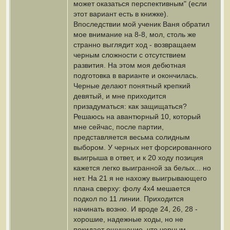
может оказаться перспективным" (если
этот вариант есть в книжке).
Впоследствии мой ученик Ваня обратил
мое внимание на 8-8, мол, столь же
странно выглядит ход - возвращаем
черным сложности с отсутствием
развития. На этом моя дебютная
подготовка в варианте и окончилась.
Черные делают понятный крепкий
девятый, и мне приходится
призадуматься: как защищаться?
Решаюсь на авантюрный 10, который
мне сейчас, после партии,
представляется весьма солидным
выбором. У черных нет форсированного
выигрыша в ответ, и к 20 ходу позиция
кажется легко выигранной за белых... но
нет. На 21 я не нахожу выигрывающего
плана сверху: фолу 4х4 мешается
подкол по 11 линии. Приходится
начинать возню. И вроде 24, 26, 28 -
хорошие, надежные ходы, но не
покидает ощущение, что черным