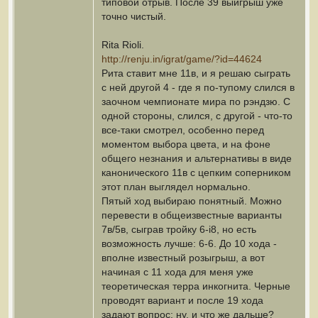
типовой отрыв. После 39 выигрыш уже
точно чистый.
Rita Rioli.
http://renju.in/igrat/game/?id=44624
Рита ставит мне 11в, и я решаю сыграть
с ней другой 4 - где я по-тупому слился в
заочном чемпионате мира по рэндзю. С
одной стороны, слился, с другой - что-то
все-таки смотрел, особенно перед
моментом выбора цвета, и на фоне
общего незнания и альтернативы в виде
канонического 11в с цепким соперником
этот план выглядел нормально.
Пятый ход выбираю понятный. Можно
перевести в общеизвестные варианты
7в/5в, сыграв тройку 6-i8, но есть
возможность лучше: 6-6. До 10 хода -
вполне известный розыгрыш, а вот
начиная с 11 хода для меня уже
теоретическая терра инкогнита. Черные
проводят вариант и после 19 хода
задают вопрос: ну, и что же дальше?