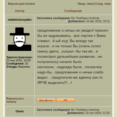
Версия для печати
Пред. тема
|
След. тема
Автор
Сообщение
Заголовок сообщения:
Re: Разборы полетов
vladimir.kosyakin
Добавлено:
24 авг 2019, 18:11
предложение о ничьи не увидел! принял-
бы не задумываясь...все партии с Вами
сливал...4-ый ход: Вы всегда так
играли...и не только Вы (очень хотел
смену цвета...сыграл -бы так-же...и
посмотрел дальнейшее развитие...не
Зарегистрирован:
22 ноя 2015, 18:59
получилось) начало было
Сообщения:
10
неплохое...надежда была...посмелее
Откуда:
Воронеж
надо-бы...предложение о ничьи слабо
видно ...предлогали-же админу как-то
ЯРЧЕ выделить!!!...т
Вернуться к
началу
Заголовок сообщения:
Re: Разборы полетов
Owen
Добавлено:
10 сен 2020, 12:20