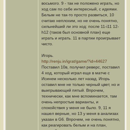
восьмого. 9 - так не положено играть, но
ход сам по себе интересный, с идеями.
Белым не так-то просто развиться, 10
считаю неплохим, но не очень понятно,
сильнейший ли это ход: после 11-i11 12-
h12 (таков был основной план) еще
играть и играть. 11 в партии проигрывает
чисто.
Игорь.
http://renju.in/igrat/game/?id=44627
Поставил 10в, получил реверс, поставил
4 ход, который играл еще в матче с
Исинем несколько лет назад. Игорь
оставил мне не только черный цвет, но и
выигрывающий пятый. Впрочем,
технически, как мне вспоминается, там
очень непростые варианты, и
спокойствия у меня не было. 9, 11 я
нашел верные, но 13 у меня в анализах
указан в G6. Впрочем, не очень понятно,
как реагировать белым и на план,