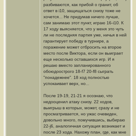
разбиваются, как прибой о гранит, об
ответ в i10, защищаться снизу тоже не
хочется... Не придумав ничего лучше,
сам занимаю этот пункт, играю 16-i10. К
17 ходу выясняется, что у меня это чуть
ли не последняя партия уже, ничья в ней
гарантирует победу в турнире, а
поражение может отбросить на второе
место после Виктора, если он выиграет
еще несколько оставшихся игр. И я
решаю вместо запланированного
обоюдоострого 18-f7 20-f8 сыграть
"понадежнее". 18 ход полностью
успокаивает верх, но...
После 19-19, 21-21 я осознаю, что
недооценил атаку снизу. 22 ходов,
выигрыш в которых, может, сразу и не
просматривается, но ужас очевиден,
довольно много, помучившись, выбираю
22-j6, аналогичная ситуация возникает и
после 23 хода. Нахожу план, где, как мне