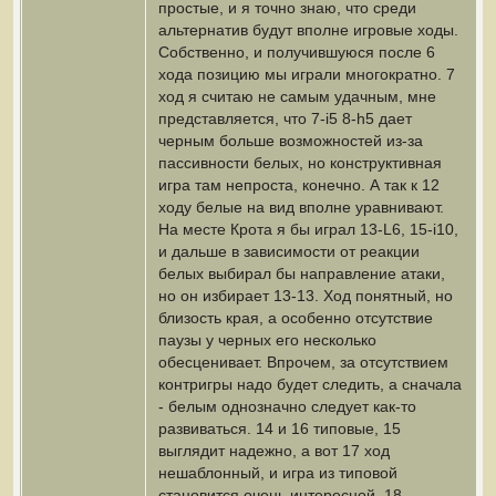
простые, и я точно знаю, что среди
альтернатив будут вполне игровые ходы.
Собственно, и получившуюся после 6
хода позицию мы играли многократно. 7
ход я считаю не самым удачным, мне
представляется, что 7-i5 8-h5 дает
черным больше возможностей из-за
пассивности белых, но конструктивная
игра там непроста, конечно. А так к 12
ходу белые на вид вполне уравнивают.
На месте Крота я бы играл 13-L6, 15-i10,
и дальше в зависимости от реакции
белых выбирал бы направление атаки,
но он избирает 13-13. Ход понятный, но
близость края, а особенно отсутствие
паузы у черных его несколько
обесценивает. Впрочем, за отсутствием
контригры надо будет следить, а сначала
- белым однозначно следует как-то
развиваться. 14 и 16 типовые, 15
выглядит надежно, а вот 17 ход
нешаблонный, и игра из типовой
становится очень интересной. 18 -