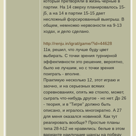
который претворяли в жизнь черные в
партии. На 14 сверху планировалось 15-
j5, а на 14 в партии 15-15 дает
несложный форсированный выигрыш. В
общем, немножко нервозности на 9-13
ходах, и дело сделано.
http://renju.in/igrat/game/?id=44628
11в, решил, что лучше буду цвет
выбирать. С точки зрения турнирной
эффективности это решение, вероятно,
было не лучшим, но с точки зрения
поиграть - вполне.
Практикую несколько 12, этот играю и
заочно, и на серьезных всяких
соревнованиях, опять же стоило, может,
сыграть что-нибудь другое - но нет. До 26
- теория, и в "Тигре" должно быть
описано, и игралось многократно. А 27
для меня оказался новинкой. Как тут
реагировать вообще? Простые планы
типа 28-h12 не нравились: белые в этом
варианте наилучшие шансы на победу