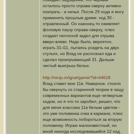
осталось просто справа-сверху активно
поиграть - и ничья. После 29 хода я могу
применить прошлые думки: ход 30 -
отравленный. Он наконец-то оживляет
фоловую паузу справа-сверху, плюс
создает неплохой задел для отрыва
вверх-влево. Надо было, вероятно,
играть 31-i11, пытаясь усидеть на двух
стульях, но Влад не распознал яда и
сделал проигрывающий 31. Дальше
чистый выигрыш белых.
http://renju.in/igrat/game/?id=44618
Влад ставит мне 11в. Наверное, стоило
бы свернуть со старинной теории в чащу
современных вариантов еще четвертым
ходом, но я что-то заробел, решил, что
для меня классика 11в белым цветом -
это уже половинка очка в кармане, плюс
еще возможность побороться за вторую
половинку. Играю малоизвестный, но
мной некогда исследовавшийся 12 ход,