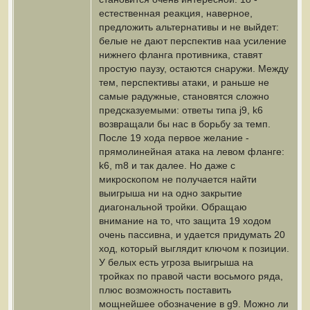
естественная реакция, наверное,
предложить альтернативы и не выйдет:
белые не дают перспектив наа усиление
нижнего фланга противника, ставят
простую паузу, остаются снаружи. Между
тем, перспективы атаки, и раньше не
самые радужные, становятся сложно
предсказуемыми: ответы типа j9, k6
возвращали бы нас в борьбу за темп.
После 19 хода первое желание -
прямолинейная атака на левом фланге:
k6, m8 и так далее. Но даже с
микроскопом не получается найти
выигрыша ни на одно закрытие
диагональной тройки. Обращаю
внимание на то, что защита 19 ходом
очень пассивна, и удается придумать 20
ход, который выглядит ключом к позиции.
У белых есть угроза выигрыша на
тройках по правой части восьмого ряда,
плюс возможность поставить
мощнейшее обозначение в g9. Можно ли