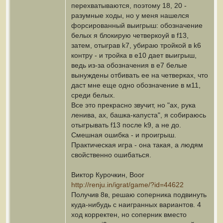
перехватываются, поэтому 18, 20 -
разумные ходы, но у меня нашелся
форсированный выигрыш: обозначение
белых я блокирую четверкоуй в f13,
затем, отыграв k7, убираю тройкой в k6
контру - и тройка в е10 дает выигрыш,
ведь из-за обозначения в е7 белые
вынуждены отбивать ее на четверках, что
даст мне еще одно обозначение в м11,
среди белых.
Все это прекрасно звучит, но "ах, рука
ленива, ах, башка-капуста", я собираюсь
отыгрывать f13 после k9, а не до.
Смешная ошибка - и проигрыш.
Практическая игра - она такая, а людям
свойственно ошибаться.
Виктор Курочкин, Boor
http://renju.in/igrat/game/?id=44622
Получив 8в, решаю соперника подвинуть
куда-нибудь с наигранных вариантов. 4
ход корректен, но соперник вместо