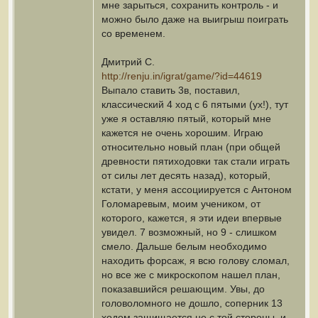
мне зарыться, сохранить контроль - и
можно было даже на выигрыш поиграть
со временем.
Дмитрий С.
http://renju.in/igrat/game/?id=44619
Выпало ставить 3в, поставил,
классический 4 ход с 6 пятыми (ух!), тут
уже я оставляю пятый, который мне
кажется не очень хорошим. Играю
относительно новый план (при общей
древности пятиходовки так стали играть
от силы лет десять назад), который,
кстати, у меня ассоциируется с Антоном
Голомаревым, моим учеником, от
которого, кажется, я эти идеи впервые
увидел. 7 возможный, но 9 - слишком
смело. Дальше белым необходимо
находить форсаж, я всю голову сломал,
но все же с микроскопом нашел план,
показавшийся решающим. Увы, до
головоломного не дошло, соперник 13
ходом защищается не с той стороны, и