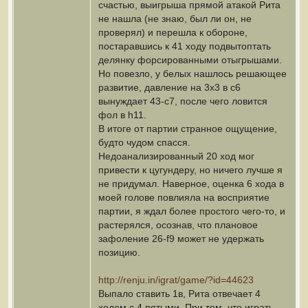
счастью, выигрыша прямой атакой Рита
не нашла (не знаю, был ли он, не
проверял) и перешла к обороне,
постаравшись к 41 ходу подвытоптать
делянку форсированными отыгрышами.
Но повезло, у белых нашлось решающее
развитие, давление на 3х3 в c6
вынуждает 43-c7, после чего ловится
фол в h11.
В итоге от партии странное ощущение,
будто чудом спасся.
Недоанализированный 20 ход мог
привести к цугундеру, но ничего лучше я
не придумал. Наверное, оценка 6 хода в
моей голове повлияла на восприятие
партии, я ждал более простого чего-то, и
растерялся, осознав, что плановое
зафоление 26-f9 может не удержать
позицию.
http://renju.in/igrat/game/?id=44623
Выпало ставить 1в, Рита отвечает 4
ходом с 4 пятыми. При том, что играть