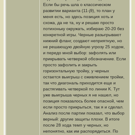
Если бы речь шла о классическом
развитии варианта (11-j9), то план у
меня есть, но здесь позиция хоть и
схожа, да не та, ну и решаю просто
потихоньку окружать, избираю 20-20 без
конкретной игры. Черные разыгрывают
нижний фланг, создают неприятную, но
не решающую двойную угрозу 25 ходом,
и передо мной выбор: зафолять или
прикрывать четверкой обозначение. Если
просто зафолить и закрыть
горизонтальную тройку, у черных
остается выигрыш с оживлением тройки,
так что диагональ приходится еще и
растягивать четверкой по линии K. Тут
уже выигрыша черных я не нашел, но
позиция показалось более опасной, чем
если просто прикрыться, так я и сделал.
Анализ после партии показал, что выбор
верный: другие защиты плохи. В итоге
после 28 хода темп у черных, но
непонятно, как им распорядиться. По