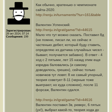
Как обычно, кратенько о чемпионате
сайта-2020.
http://renju.in/turnaments/?tur=161&table
Валентин Успенский.
http://renju.in/igrat/game/?id=44615
Зарегистрирован:
28 окт 2014, 07:14
Мало что тут можно сказать. Поставил 8д
Сообщения:
199
(не помню, писал ли, но сейчас я
частенько дебют, который буду ставить,
определяю из датчика случайных чисел -
бывает, получается забавно). В ответ - 4
ход с 2 пятыми, лет 15 назад этим еще
изредка баловались (и самому
доводилось, грешен), сейчас только
новичков тут ловят. 8 не самый упорный,
теория советует 8-11 (черные тоже
выиграют, но куда сложнее), после 11
форсаж, Валентин сдался.
http://renju.in/igrat/game/?id=44616
Валентин поставил 3в, реверс, 6 пятых
(ух!), выбрал какой-то, теория хода до