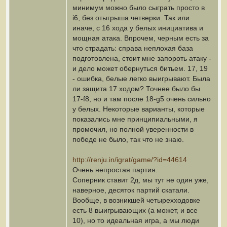
минимум можно было сыграть просто в
i6, без отыгрыша четверки. Так или
иначе, с 16 хода у белых инициатива и
мощная атака. Впрочем, черным есть за
что страдать: справа неплохая база
подготовлена, стоит мне запороть атаку -
и дело может обернуться битьем. 17, 19
- ошибка, белые легко выигрывают. Была
ли защита 17 ходом? Точнее было бы
17-f8, но и там после 18-g5 очень сильно
у белых. Некоторые варианты, которые
показались мне принципиальными, я
промочил, но полной уверенности в
победе не было, так что не знаю.
http://renju.in/igrat/game/?id=44614
Очень непростая партия.
Соперник ставит 2д, мы тут не один уже,
наверное, десяток партий скатали.
Вообще, в возникшей четырехходовке
есть 8 выигрывающих (а может, и все
10), но то идеальная игра, а мы люди