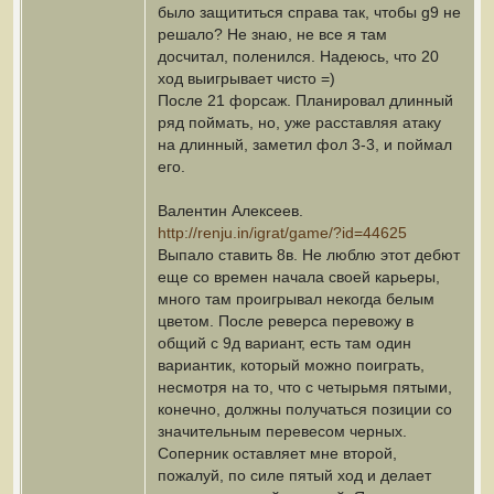
было защититься справа так, чтобы g9 не
решало? Не знаю, не все я там
досчитал, поленился. Надеюсь, что 20
ход выигрывает чисто =)
После 21 форсаж. Планировал длинный
ряд поймать, но, уже расставляя атаку
на длинный, заметил фол 3-3, и поймал
его.
Валентин Алексеев.
http://renju.in/igrat/game/?id=44625
Выпало ставить 8в. Не люблю этот дебют
еще со времен начала своей карьеры,
много там проигрывал некогда белым
цветом. После реверса перевожу в
общий с 9д вариант, есть там один
вариантик, который можно поиграть,
несмотря на то, что с четырьмя пятыми,
конечно, должны получаться позиции со
значительным перевесом черных.
Соперник оставляет мне второй,
пожалуй, по силе пятый ход и делает