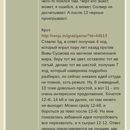
чего-то боялся там. Черт его знает,
может, я ошибся, а может, Солвер не
досчитывает. А после 12 черные
проигрывают.
Крот.
http://renju.in/igrat/game/?id=44613
Ставлю 5д, в ответ получаю 4 ход,
который играл пару лет назад против
Вовы Сушкова на заочном чемпионате
мира, беру тот же цвет, оставляю тот же
пятый, делаю тот же шестой, получаю 7
ход, который наверняка подробно
разбирал, но сейчас никаких идей оттуда
не помню, хоть режьте. Ну, 8 очевидный,
10 тоже довольно простой, а вот 11 - это
очень интересное продолжение. Хочется
12-i6, 14-k8 и так далее, но там ничего
не выходит. Можно сразу 12-k8, и
бороться за темп после 13-i6. Но мне
показалась забавной идея попробовать
все перехватить, и я сыграл 12-12. Ответ
черных представляется не лучшим, как