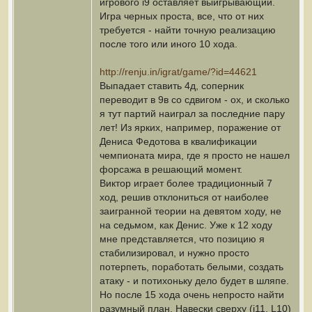
игрового i9 оставляет выигрывающий.
Игра черных проста, все, что от них
требуется - найти точную реализацию
после того или иного 10 хода.
http://renju.in/igrat/game/?id=44621
Выпадает ставить 4д, соперник
переводит в 9в со сдвигом - ох, и сколько
я тут партий наиграл за последние пару
лет! Из ярких, например, поражение от
Дениса Федотова в квалификации
чемпионата мира, где я просто не нашел
форсажа в решающий момент.
Виктор играет более традиционный 7
ход, решив отклониться от наиболее
заигранной теории на девятом ходу, не
на седьмом, как Денис. Уже к 12 ходу
мне представляется, что позицию я
стабилизировал, и нужно просто
потерпеть, поработать белыми, создать
атаку - и потихоньку дело будет в шляпе.
Но после 15 хода очень непросто найти
разумный план. Навески сверху (i11, L10)