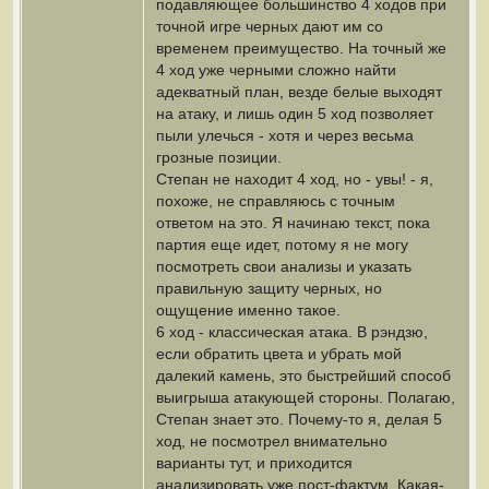
подавляющее большинство 4 ходов при
точной игре черных дают им со
временем преимущество. На точный же
4 ход уже черными сложно найти
адекватный план, везде белые выходят
на атаку, и лишь один 5 ход позволяет
пыли улечься - хотя и через весьма
грозные позиции.
Степан не находит 4 ход, но - увы! - я,
похоже, не справляюсь с точным
ответом на это. Я начинаю текст, пока
партия еще идет, потому я не могу
посмотреть свои анализы и указать
правильную защиту черных, но
ощущение именно такое.
6 ход - классическая атака. В рэндзю,
если обратить цвета и убрать мой
далекий камень, это быстрейший способ
выигрыша атакующей стороны. Полагаю,
Степан знает это. Почему-то я, делая 5
ход, не посмотрел внимательно
варианты тут, и приходится
анализировать уже пост-фактум. Какая-