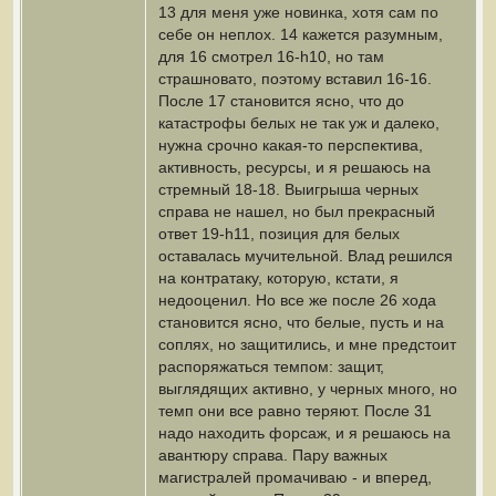
13 для меня уже новинка, хотя сам по
себе он неплох. 14 кажется разумным,
для 16 смотрел 16-h10, но там
страшновато, поэтому вставил 16-16.
После 17 становится ясно, что до
катастрофы белых не так уж и далеко,
нужна срочно какая-то перспектива,
активность, ресурсы, и я решаюсь на
стремный 18-18. Выигрыша черных
справа не нашел, но был прекрасный
ответ 19-h11, позиция для белых
оставалась мучительной. Влад решился
на контратаку, которую, кстати, я
недооценил. Но все же после 26 хода
становится ясно, что белые, пусть и на
соплях, но защитились, и мне предстоит
распоряжаться темпом: защит,
выглядящих активно, у черных много, но
темп они все равно теряют. После 31
надо находить форсаж, и я решаюсь на
авантюру справа. Пару важных
магистралей промачиваю - и вперед,