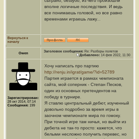
сыграно, беззубо, из чего произошли
вполне логичные последствия. И ведь
все понимаешь головой, но все равно
временами играешь лажу...
Вернуться к
началу
Заголовок сообщения:
Re: Разборы полетов
Owen
Добавлено:
14 фев 2022, 11:30
Хочу написать про партию
http://renju.in/igrat/game/?id=52789
Партия играется в рамках чемпионата
сайта, мой соперник - Степан Песков,
один из основных претендентов на
победу в турнире.
Зарегистрирован:
28 окт 2014, 07:14
Я ставлю центральный дебют, изученный
Сообщения:
199
довольно подробно за время игры в
заочном чемпионате мира по гомоку.
При точной игре там ничья, но выйти из
дебюта не так-то просто: кажется, что
белыми несложно получить перевес, но