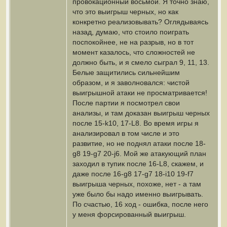
провокационный восьмой. Я точно знаю,
что это выигрыш черных, но как
конкретно реализовывать? Оглядываясь
назад, думаю, что стоило поиграть
поспокойнее, не на разрыв, но в тот
момент казалось, что сложностей не
должно быть, и я смело сыграл 9, 11, 13.
Белые защитились сильнейшим
образом, и я заволновался: чистой
выигрышной атаки не просматривается!
После партии я посмотрел свои
анализы, и там доказан выигрыш черных
после 15-k10, 17-L8. Во время игры я
анализировал в том числе и это
развитие, но не поднял атаки после 18-
g8 19-g7 20-j6. Мой же атакующий план
заходил в тупик после 16-L8, скажем, и
даже после 16-g8 17-g7 18-i10 19-f7
выигрыша черных, похоже, нет - а там
уже было бы надо именно выигрывать.
По счастью, 16 ход - ошибка, после него
у меня форсированный выигрыш.