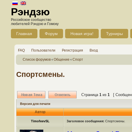
Рэндзю
Российское сообщество
любителей Рэндзю и Гомоку
Главная
Форум
Новая игра!
Турниры
FAQ
Пользователи
Регистрация
Вход
Список форумов
‹
Общение
‹
Спорт
Спортсмены.
Страница
1
из
1
[ Сообщени
Версия для печати
Автор
TimofeevSL
Заголовок сообщения:
Спортсмены.