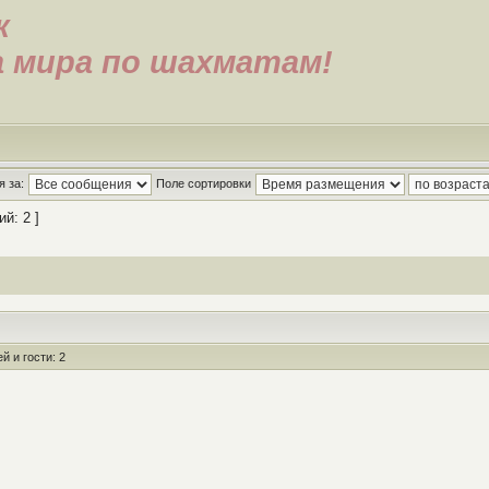
к
а мира по шахматам!
 за:
Поле сортировки
й: 2 ]
 и гости: 2