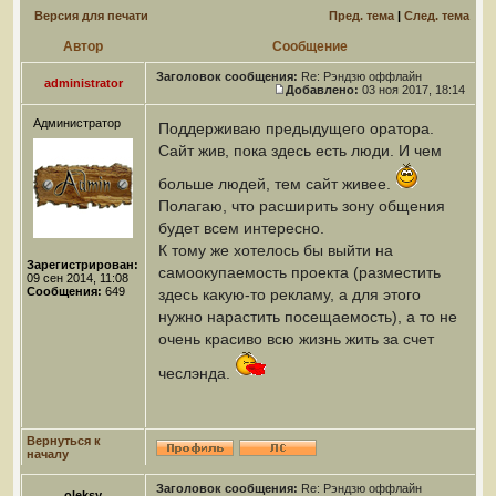
Версия для печати
Пред. тема
|
След. тема
Автор
Сообщение
Заголовок сообщения:
Re: Рэндзю оффлайн
administrator
Добавлено:
03 ноя 2017, 18:14
Администратор
Поддерживаю предыдущего оратора.
Сайт жив, пока здесь есть люди. И чем
больше людей, тем сайт живее.
Полагаю, что расширить зону общения
будет всем интересно.
К тому же хотелось бы выйти на
Зарегистрирован:
самоокупаемость проекта (разместить
09 сен 2014, 11:08
Сообщения:
649
здесь какую-то рекламу, а для этого
нужно нарастить посещаемость), а то не
очень красиво всю жизнь жить за счет
чеслэнда.
Вернуться к
началу
Заголовок сообщения:
Re: Рэндзю оффлайн
oleksy