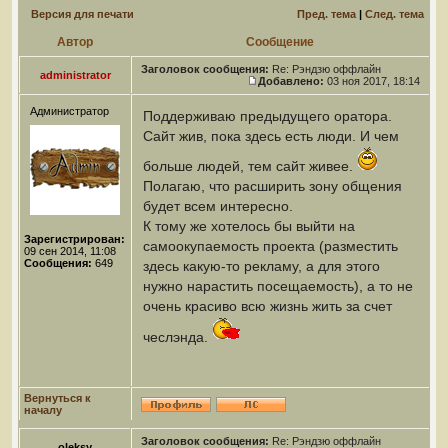
Версия для печати
Пред. тема
|
След. тема
Автор
Сообщение
Заголовок сообщения:
Re: Рэндзю оффлайн
administrator
Добавлено:
03 ноя 2017, 18:14
Администратор
Поддерживаю предыдущего оратора.
Сайт жив, пока здесь есть люди. И чем
больше людей, тем сайт живее.
Полагаю, что расширить зону общения
будет всем интересно.
К тому же хотелось бы выйти на
Зарегистрирован:
самоокупаемость проекта (разместить
09 сен 2014, 11:08
Сообщения:
649
здесь какую-то рекламу, а для этого
нужно нарастить посещаемость), а то не
очень красиво всю жизнь жить за счет
чеслэнда.
Вернуться к
началу
Заголовок сообщения:
Re: Рэндзю оффлайн
oleksy