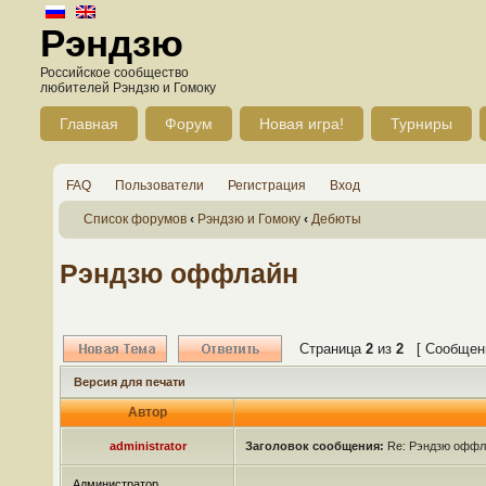
Рэндзю
Российское сообщество
любителей Рэндзю и Гомоку
Главная
Форум
Новая игра!
Турниры
FAQ
Пользователи
Регистрация
Вход
Список форумов
‹
Рэндзю и Гомоку
‹
Дебюты
Рэндзю оффлайн
Страница
2
из
2
[ Сообщени
Версия для печати
Автор
administrator
Заголовок сообщения:
Re: Рэндзю оффл
Администратор