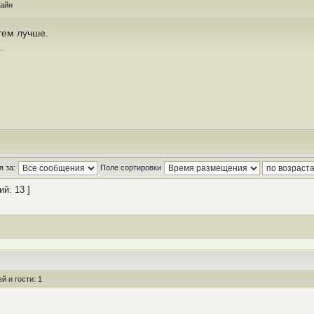
айн
тем лучше.
.
 за:
Поле сортировки
й: 13 ]
 и гости: 1