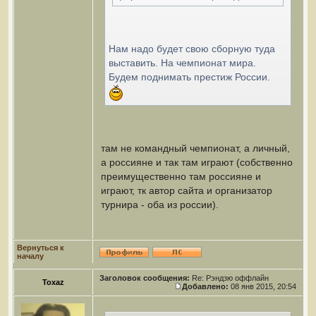
Нам надо будет свою сборную туда
выставить. На чемпионат мира.
Будем поднимать престиж России.
там не командный чемпионат, а личный,
а россияне и так там играют (собственно
преимущественно там россияне и
играют, тк автор сайта и организатор
турнира - оба из россии).
Вернуться к
началу
Заголовок сообщения:
Re: Рэндзю оффлайн
Toxaz
Добавлено:
08 янв 2015, 20:54