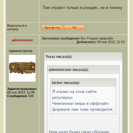
Там играют только в рэндзю, не в гомоку
Вернуться к
началу
Заголовок сообщения:
Re: Рэндзю оффлайн
administrator
Добавлено:
08 янв 2015, 21:03
Администратор
Toxaz писал(а):
administrator писал(а):
kicker писал(а):
Зарегистрирован:
Я играю на этом сайте
09 сен 2014, 11:08
Сообщения:
649
регулярно.
Чемпионат мира в оффлайн
формате там тоже проводится.
Нам надо будет свою сборную