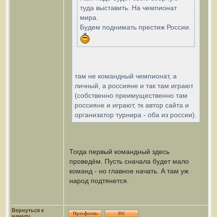
туда выставить. На чемпионат
мира.
Будем поднимать престиж России.
там не командный чемпионат, а
личный, а россияне и так там играют
(собственно преимущественно там
россияне и играют, тк автор сайта и
организатор турнира - оба из россии).
Тогда первый командный здесь
проведём. Пусть сначала будет мало
команд - но главное начать. А там уж
народ подтянется.
Вернуться к
началу