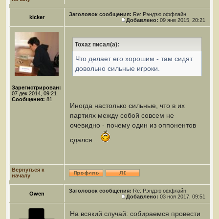
Заголовок сообщения:
Re: Рэндзю оффлайн
kicker
Добавлено:
09 янв 2015, 20:21
Toxaz писал(а):
Что делает его хорошим - там сидят
довольно сильные игроки.
Зарегистрирован:
07 дек 2014, 09:21
Сообщения:
81
Иногда настолько сильные, что в их
партиях между собой совсем не
очевидно - почему один из оппонентов
сдался...
Вернуться к
началу
Заголовок сообщения:
Re: Рэндзю оффлайн
Owen
Добавлено:
03 ноя 2017, 09:51
На всякий случай: собираемся провести