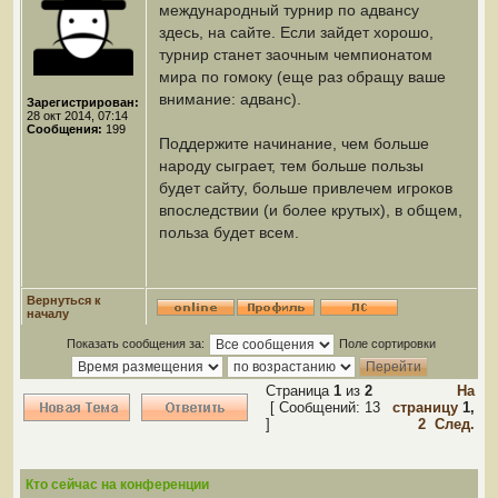
международный турнир по адвансу
здесь, на сайте. Если зайдет хорошо,
турнир станет заочным чемпионатом
мира по гомоку (еще раз обращу ваше
внимание: адванс).
Зарегистрирован:
28 окт 2014, 07:14
Сообщения:
199
Поддержите начинание, чем больше
народу сыграет, тем больше пользы
будет сайту, больше привлечем игроков
впоследствии (и более крутых), в общем,
польза будет всем.
Вернуться к
началу
Показать сообщения за:
Поле сортировки
Страница
1
из
2
На
[ Сообщений: 13
страницу
1
,
]
2
След.
Кто сейчас на конференции