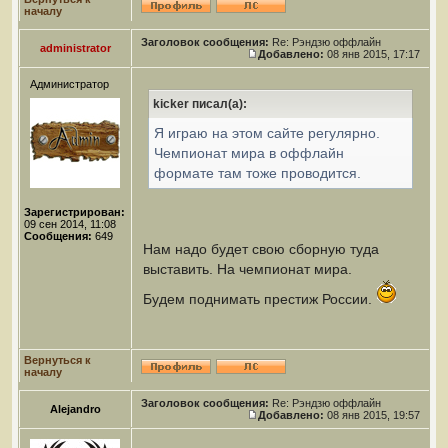
началу
Заголовок сообщения:
Re: Рэндзю оффлайн
administrator
Добавлено:
08 янв 2015, 17:17
Администратор
kicker писал(а):
Я играю на этом сайте регулярно.
Чемпионат мира в оффлайн
формате там тоже проводится.
Зарегистрирован:
09 сен 2014, 11:08
Сообщения:
649
Нам надо будет свою сборную туда
выставить. На чемпионат мира.
Будем поднимать престиж России.
Вернуться к
началу
Заголовок сообщения:
Re: Рэндзю оффлайн
Alejandro
Добавлено:
08 янв 2015, 19:57