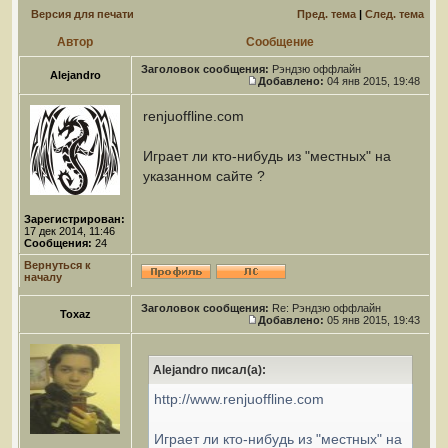
Версия для печати
Пред. тема
|
След. тема
Автор
Сообщение
Заголовок сообщения:
Рэндзю оффлайн
Alejandro
Добавлено:
04 янв 2015, 19:48
renjuoffline.com
Играет ли кто-нибудь из "местных" на
указанном сайте ?
Зарегистрирован:
17 дек 2014, 11:46
Сообщения:
24
Вернуться к
началу
Заголовок сообщения:
Re: Рэндзю оффлайн
Toxaz
Добавлено:
05 янв 2015, 19:43
Alejandro писал(а):
http://www.renjuoffline.com
Играет ли кто-нибудь из "местных" на