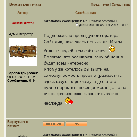
Версия для печати
Пред. тема
|
След. тема
Автор
Сообщение
Заголовок сообщения:
Re: Рэндзю оффлайн
administrator
Добавлено:
03 ноя 2017, 18:14
Администратор
Поддерживаю предыдущего оратора.
Сайт жив, пока здесь есть люди. И чем
больше людей, тем сайт живее.
Полагаю, что расширить зону общения
будет всем интересно.
К тому же хотелось бы выйти на
Зарегистрирован:
самоокупаемость проекта (разместить
09 сен 2014, 11:08
Сообщения:
649
здесь какую-то рекламу, а для этого
нужно нарастить посещаемость), а то не
очень красиво всю жизнь жить за счет
чеслэнда.
Вернуться к
началу
Заголовок сообщения:
Re: Рэндзю оффлайн
oleksy