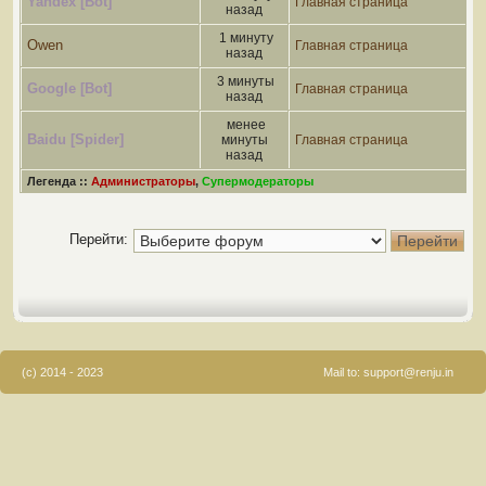
Yandex [Bot]
Главная страница
назад
1 минуту
Owen
Главная страница
назад
3 минуты
Google [Bot]
Главная страница
назад
менее
Baidu [Spider]
минуты
Главная страница
назад
Легенда ::
Администраторы
,
Супермодераторы
Перейти:
(c) 2014 - 2023
Mail to:
support@renju.in