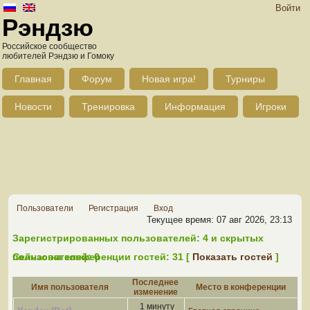
Войти
Рэндзю
Российское сообщество
любителей Рэндзю и Гомоку
Главная
Форум
Новая игра!
Турниры
Новости
Тренировка
Информация
Игроки
Пользователи
Регистрация
Вход
Текущее время: 07 авг 2026, 23:13
Зарегистрированных пользователей: 4 и скрытых
пользователей: 0
Сейчас на конференции гостей: 31 [
Показать гостей
]
Последнее
Имя пользователя
Место в конференции
изменение
1 минуту