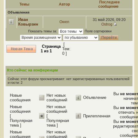
Последнее
Темы
Автор
сообщение
Объявления
Иван
31 май 2026, 09:20
Owen
Ковырзин
Ostrog
Показать темы за:
Поле сортировки
[
Страница
Тем:
1
из
1
0 ]
Кто сейчас на конференции
Сейчас этот форум просматривают: нет зарегистрированных пользователей
и гости: 2
Вы
не може
Новые
Нет новых
Объявление
начина
сообщения
сообщений
те
Новые
Нет новых
Вы
не може
сообщения
сообщений
отвечать 
[
[
Прилепленная
сообщен
Популярная
Популярная
Вы
не може
тема ]
тема ]
редактирова
св
Новые
Нет новых
сообщен
сообщения
сообщений