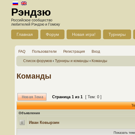
Рэндзю
Российское сообщество
любителей Рэндзю и Гомоку
Главная
Форум
Новая игра!
Турниры
FAQ
Пользователи
Регистрация
Вход
Список форумов
‹
Турниры и команды
‹
Команды
Команды
Страница
1
из
1
[ Тем: 0 ]
Т
Объявления
Иван Ковырзин
Показать тем