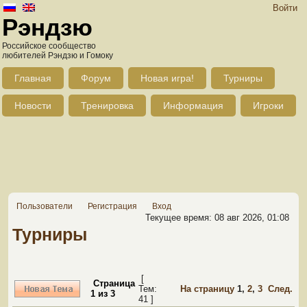
Войти
Рэндзю
Российское сообщество
любителей Рэндзю и Гомоку
Главная
Форум
Новая игра!
Турниры
Новости
Тренировка
Информация
Игроки
Пользователи
Регистрация
Вход
Текущее время: 08 авг 2026, 01:08
Турниры
[
Страница
Тем:
На страницу
1
,
2
,
3
След.
1
из
3
41 ]