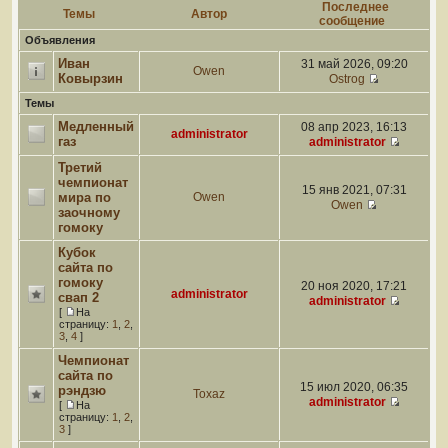
Последнее
Темы
Автор
сообщение
Объявления
Иван
31 май 2026, 09:20
Owen
Ковырзин
Ostrog
Темы
Медленный
08 апр 2023, 16:13
administrator
газ
administrator
Третий
чемпионат
15 янв 2021, 07:31
мира по
Owen
Owen
заочному
гомоку
Кубок
сайта по
гомоку
20 ноя 2020, 17:21
administrator
свап 2
administrator
[
На
страницу:
1
,
2
,
3
,
4
]
Чемпионат
сайта по
15 июл 2020, 06:35
рэндзю
Toxaz
administrator
[
На
страницу:
1
,
2
,
3
]