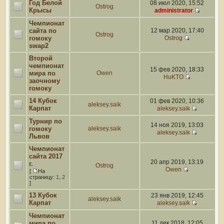
Год Белой
08 июл 2020, 15:52
Ostrog
Крысы
administrator
Чемпионат
сайта по
12 мар 2020, 17:40
Ostrog
гомоку
Ostrog
swap2
Второй
чемпионат
15 фев 2020, 18:33
мира по
Owen
HuKTO
заочному
гомоку
14 Кубок
01 фев 2020, 10:36
aleksey.saik
Карпат
aleksey.saik
Турнир по
14 ноя 2019, 13:03
гомоку
aleksey.saik
aleksey.saik
Львов
Чемпионат
сайта 2017
20 апр 2019, 13:19
г.
Ostrog
Owen
[
На
страницу:
1
,
2
]
13 Кубок
23 янв 2019, 12:45
aleksey.saik
Карпат
aleksey.saik
Чемпионат
мира по
11 дек 2018, 12:05