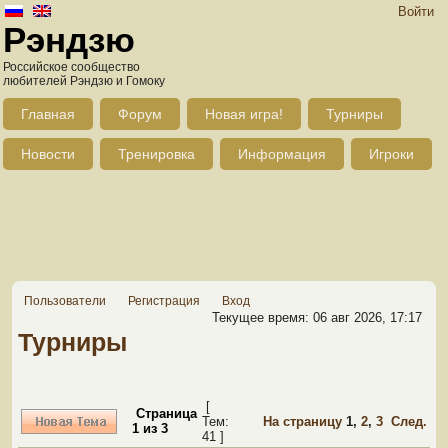
Войти
Рэндзю
Российское сообщество
любителей Рэндзю и Гомоку
Главная
Форум
Новая игра!
Турниры
Новости
Тренировка
Информация
Игроки
Пользователи
Регистрация
Вход
Текущее время: 06 авг 2026, 17:17
Турниры
[
Страница
Тем:
На страницу
1
,
2
,
3
След.
1
из
3
41 ]