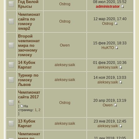
Год Белой
08 июл 2020, 15:52
Ostrog
Крысы
administrator
Чемпионат
сайта по
12 мар 2020, 17:40
Ostrog
гомоку
Ostrog
swap2
Второй
чемпионат
15 фев 2020, 18:33
мира по
Owen
HuKTO
заочному
гомоку
14 Кубок
01 фев 2020, 10:36
aleksey.saik
Карпат
aleksey.saik
Турнир по
14 ноя 2019, 13:03
гомоку
aleksey.saik
aleksey.saik
Львов
Чемпионат
сайта 2017
20 апр 2019, 13:19
г.
Ostrog
Owen
[
На
страницу:
1
,
2
]
13 Кубок
23 янв 2019, 12:45
aleksey.saik
Карпат
aleksey.saik
Чемпионат
мира по
11 дек 2018, 12:05