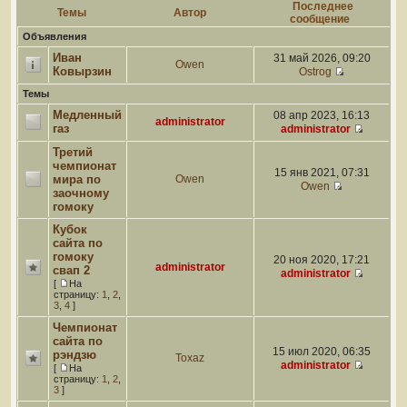
Последнее
Темы
Автор
сообщение
Объявления
Иван
31 май 2026, 09:20
Owen
Ковырзин
Ostrog
Темы
Медленный
08 апр 2023, 16:13
administrator
газ
administrator
Третий
чемпионат
15 янв 2021, 07:31
мира по
Owen
Owen
заочному
гомоку
Кубок
сайта по
гомоку
20 ноя 2020, 17:21
administrator
свап 2
administrator
[
На
страницу:
1
,
2
,
3
,
4
]
Чемпионат
сайта по
15 июл 2020, 06:35
рэндзю
Toxaz
administrator
[
На
страницу:
1
,
2
,
3
]