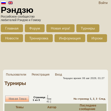
Войти
Рэндзю
Российское сообщество
любителей Рэндзю и Гомоку
Главная
Форум
Новая игра!
Турниры
Новости
Тренировка
Информация
Игроки
Пользователи
Регистрация
Вход
Текущее время: 06 авг 2026, 01:27
Турниры
[
Страница
Тем:
На страницу
1
,
2
,
3
След.
1
из
3
41 ]
Последнее
Темы
Автор
сообщение