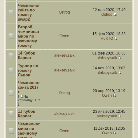
Чемпионат
сайта по
12 мар 2020, 17:40
Ostrog
гомоку
Ostrog
swap2
Второй
чемпионат
15 фев 2020, 18:33
мира по
Owen
HuKTO
заочному
гомоку
14 Кубок
01 фев 2020, 10:36
aleksey.saik
Карпат
aleksey.saik
Турнир по
14 ноя 2019, 13:03
гомоку
aleksey.saik
aleksey.saik
Львов
Чемпионат
сайта 2017
20 апр 2019, 13:19
г.
Ostrog
Owen
[
На
страницу:
1
,
2
]
13 Кубок
23 янв 2019, 12:45
aleksey.saik
Карпат
aleksey.saik
Чемпионат
мира по
11 дек 2018, 12:05
Owen
заочному
Owen
гомоку