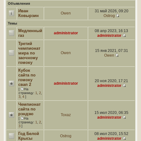
Объявления
Иван
31 май 2026, 09:20
Owen
Ковырзин
Ostrog
Темы
Медленный
08 апр 2023, 16:13
administrator
газ
administrator
Третий
чемпионат
15 янв 2021, 07:31
мира по
Owen
Owen
заочному
гомоку
Кубок
сайта по
гомоку
20 ноя 2020, 17:21
administrator
свап 2
administrator
[
На
страницу:
1
,
2
,
3
,
4
]
Чемпионат
сайта по
15 июл 2020, 06:35
рэндзю
Toxaz
administrator
[
На
страницу:
1
,
2
,
3
]
Год Белой
08 июл 2020, 15:52
Ostrog
Крысы
administrator