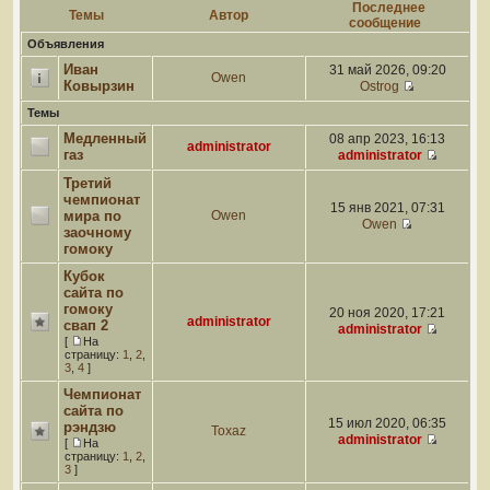
Последнее
Темы
Автор
сообщение
Объявления
Иван
31 май 2026, 09:20
Owen
Ковырзин
Ostrog
Темы
Медленный
08 апр 2023, 16:13
administrator
газ
administrator
Третий
чемпионат
15 янв 2021, 07:31
мира по
Owen
Owen
заочному
гомоку
Кубок
сайта по
гомоку
20 ноя 2020, 17:21
administrator
свап 2
administrator
[
На
страницу:
1
,
2
,
3
,
4
]
Чемпионат
сайта по
15 июл 2020, 06:35
рэндзю
Toxaz
administrator
[
На
страницу:
1
,
2
,
3
]