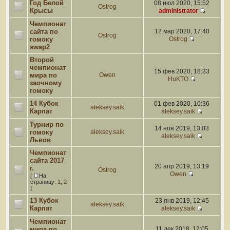
Год Белой
08 июл 2020, 15:52
Ostrog
Крысы
administrator
Чемпионат
сайта по
12 мар 2020, 17:40
Ostrog
гомоку
Ostrog
swap2
Второй
чемпионат
15 фев 2020, 18:33
мира по
Owen
HuKTO
заочному
гомоку
14 Кубок
01 фев 2020, 10:36
aleksey.saik
Карпат
aleksey.saik
Турнир по
14 ноя 2019, 13:03
гомоку
aleksey.saik
aleksey.saik
Львов
Чемпионат
сайта 2017
20 апр 2019, 13:19
г.
Ostrog
Owen
[
На
страницу:
1
,
2
]
13 Кубок
23 янв 2019, 12:45
aleksey.saik
Карпат
aleksey.saik
Чемпионат
мира по
11 дек 2018, 12:05