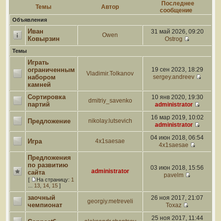
Последнее
Темы
Автор
сообщение
Объявления
Иван
31 май 2026, 09:20
Owen
Ковырзин
Ostrog
Темы
Играть
ограниченным
19 сен 2023, 18:29
Vladimir.Tolkanov
набором
sergey.andreev
камней
Сортировка
10 янв 2020, 19:30
dmitriy_savenko
партий
administrator
16 мар 2019, 10:02
Предложение
nikolay.lutsevich
administrator
04 июн 2018, 06:54
Игра
4x1saesae
4x1saesae
Предложения
по развитию
03 июн 2018, 15:56
administrator
сайта
pavelm
[
На страницу:
1
...
13
,
14
,
15
]
заочный
26 ноя 2017, 21:07
georgiy.metreveli
чемпионат
Toxaz
25 ноя 2017, 11:44