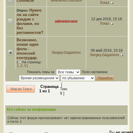
Connect6
aleksandr.chentsov
Toxaz
Нужно
Опрос:
ли на сайте
рэндзю с
12 дек 2016, 15:18
administrator
фолами, но
Toxaz
без
регламентов?
Возможно,
новая идея
фола -
06 май 2016, 10:18
Sergey.Gagarinov
японский
Sergey.Gagarinov
контрудар.
[
На страницу:
1
,
2
,
3
]
Показать темы за:
Поле сортировки
[
Страница
Тем:
1
из
1
9 ]
Кто сейчас на конференции
Сейчас этот форум просматривают: нет зарегистрированных пользователей
и гости: 1
Вы
не може