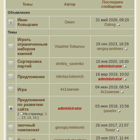
Последнее
Темы
Автор
сообщение
Объявления
Иван
31 май 2026, 09:20
Owen
Ковырзин
Ostrog
Темы
Играть
ограниченным
19 сен 2023, 18:29
Vladimir.Tolkanov
набором
sergey.andreev
камней
Сортировка
10 янв 2020, 19:30
dmitriy_savenko
партий
administrator
16 мар 2019, 10:02
Предложение
nikolay.lutsevich
administrator
04 июн 2018, 06:54
Игра
4x1saesae
4x1saesae
Предложения
по развитию
03 июн 2018, 15:56
administrator
сайта
pavelm
[
На страницу:
1
...
13
,
14
,
15
]
заочный
26 ноя 2017, 21:07
georgiy.metreveli
чемпионат
Toxaz
25 ноя 2017, 11:44