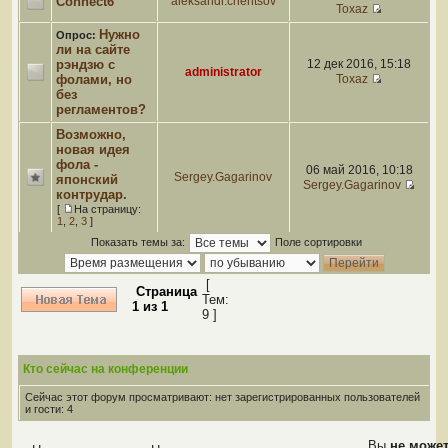
Connect6
aleksandr.chentsov
Toxaz
Нужно
Опрос:
ли на сайте
рэндзю с
12 дек 2016, 15:18
administrator
фолами, но
Toxaz
без
регламентов?
Возможно,
новая идея
фола -
06 май 2016, 10:18
Sergey.Gagarinov
японский
Sergey.Gagarinov
контрудар.
[
На страницу:
1
,
2
,
3
]
Показать темы за:
Поле сортировки
[
Страница
Тем:
1
из
1
9 ]
Кто сейчас на конференции
Сейчас этот форум просматривают: нет зарегистрированных пользователей
и гости: 4
Вы
не може