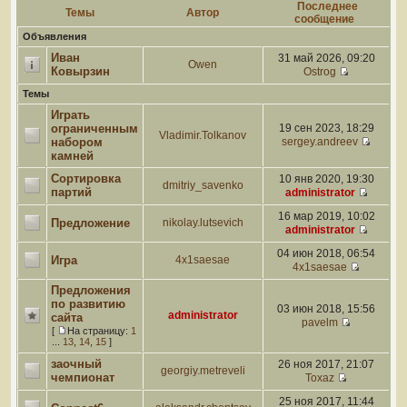
Последнее
Темы
Автор
сообщение
Объявления
Иван
31 май 2026, 09:20
Owen
Ковырзин
Ostrog
Темы
Играть
ограниченным
19 сен 2023, 18:29
Vladimir.Tolkanov
набором
sergey.andreev
камней
Сортировка
10 янв 2020, 19:30
dmitriy_savenko
партий
administrator
16 мар 2019, 10:02
Предложение
nikolay.lutsevich
administrator
04 июн 2018, 06:54
Игра
4x1saesae
4x1saesae
Предложения
по развитию
03 июн 2018, 15:56
administrator
сайта
pavelm
[
На страницу:
1
...
13
,
14
,
15
]
заочный
26 ноя 2017, 21:07
georgiy.metreveli
чемпионат
Toxaz
25 ноя 2017, 11:44