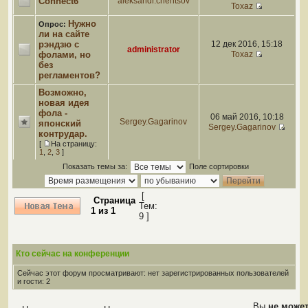
Connect6
aleksandr.chentsov
Toxaz
Нужно
Опрос:
ли на сайте
рэндзю с
12 дек 2016, 15:18
administrator
фолами, но
Toxaz
без
регламентов?
Возможно,
новая идея
фола -
06 май 2016, 10:18
Sergey.Gagarinov
японский
Sergey.Gagarinov
контрудар.
[
На страницу:
1
,
2
,
3
]
Показать темы за:
Поле сортировки
[
Страница
Тем:
1
из
1
9 ]
Кто сейчас на конференции
Сейчас этот форум просматривают: нет зарегистрированных пользователей
и гости: 2
Вы
не може