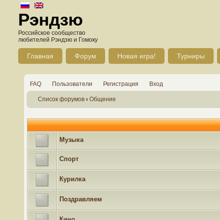
Рэндзю
Российское сообщество
любителей Рэндзю и Гомоку
Главная
Форум
Новая игра!
Турниры
FAQ
Пользователи
Регистрация
Вход
Список форумов
‹
Общение
Музыка
Спорт
Курилка
Поздравляем
Кино