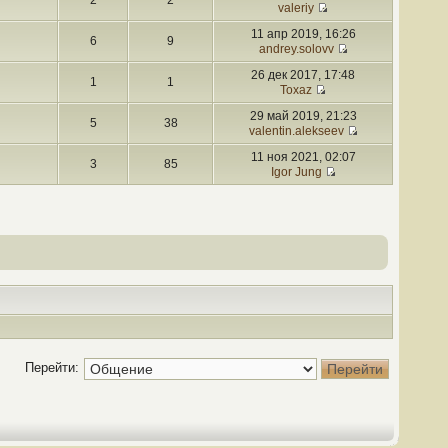
2
2
valeriy
11 апр 2019, 16:26
6
9
andrey.solovv
26 дек 2017, 17:48
1
1
Toxaz
29 май 2019, 21:23
5
38
valentin.alekseev
11 ноя 2021, 02:07
3
85
Igor Jung
Перейти: