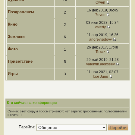
14
Owen
16 дек 2019, 06:45
Поздравляем
2
7even
03 июн 2023, 15:34
Кино
2
valeriy
11 апр 2019, 16:26
Земляки
6
andrey.solovv
26 дек 2017, 17:48
Фото
1
Toxaz
29 май 2019, 21:23
Приветствие
5
valentin.alekseev
11 ноя 2021, 02:07
Игры
3
Igor Jung
Кто сейчас на конференции
Сейчас этот форум просматривают: нет зарегистрированных пользователей
и гости: 1
Перейти: