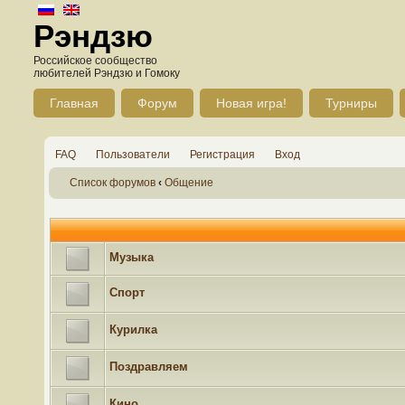
Рэндзю
Российское сообщество
любителей Рэндзю и Гомоку
Главная
Форум
Новая игра!
Турниры
FAQ
Пользователи
Регистрация
Вход
Список форумов
‹
Общение
Музыка
Спорт
Курилка
Поздравляем
Кино