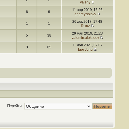
2
2
valeriy
11 апр 2019, 16:26
6
9
andrey.solovv
26 дек 2017, 17:48
1
1
Toxaz
29 май 2019, 21:23
5
38
valentin.alekseev
11 ноя 2021, 02:07
3
85
Igor Jung
Перейти: