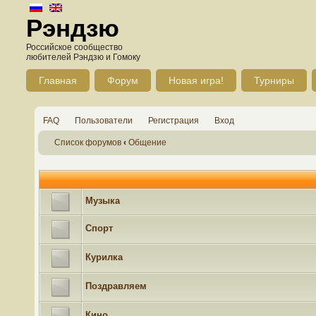
Рэндзю
Российское сообщество
любителей Рэндзю и Гомоку
Главная
Форум
Новая игра!
Турниры
FAQ
Пользователи
Регистрация
Вход
Список форумов
‹
Общение
Музыка
Спорт
Курилка
Поздравляем
Кино