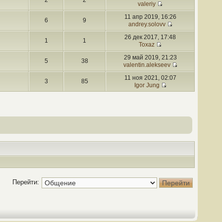
2
2
valeriy
11 апр 2019, 16:26
6
9
andrey.solovv
26 дек 2017, 17:48
1
1
Toxaz
29 май 2019, 21:23
5
38
valentin.alekseev
11 ноя 2021, 02:07
3
85
Igor Jung
Перейти: