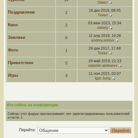
14
Owen
16 дек 2019, 06:45
Поздравляем
2
7even
03 июн 2023, 15:34
Кино
2
valeriy
11 апр 2019, 16:26
Земляки
6
andrey.solovv
26 дек 2017, 17:48
Фото
1
Toxaz
29 май 2019, 21:23
Приветствие
5
valentin.alekseev
11 ноя 2021, 02:07
Игры
3
Igor Jung
Кто сейчас на конференции
Сейчас этот форум просматривают: нет зарегистрированных пользователей
и гости: 1
Перейти: