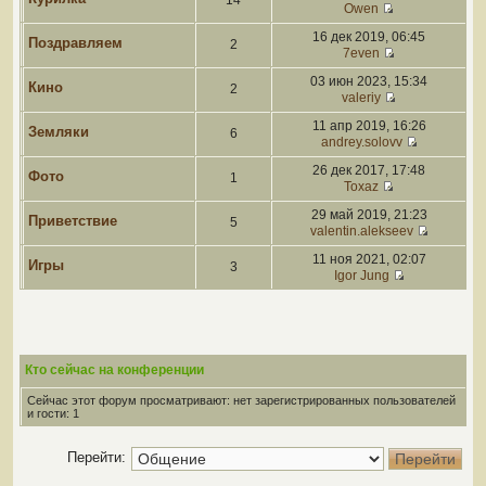
14
Owen
16 дек 2019, 06:45
Поздравляем
2
7even
03 июн 2023, 15:34
Кино
2
valeriy
11 апр 2019, 16:26
Земляки
6
andrey.solovv
26 дек 2017, 17:48
Фото
1
Toxaz
29 май 2019, 21:23
Приветствие
5
valentin.alekseev
11 ноя 2021, 02:07
Игры
3
Igor Jung
Кто сейчас на конференции
Сейчас этот форум просматривают: нет зарегистрированных пользователей
и гости: 1
Перейти: