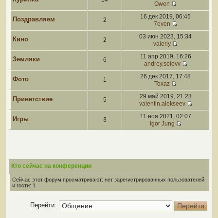
14
Owen
16 дек 2019, 06:45
Поздравляем
2
7even
03 июн 2023, 15:34
Кино
2
valeriy
11 апр 2019, 16:26
Земляки
6
andrey.solovv
26 дек 2017, 17:48
Фото
1
Toxaz
29 май 2019, 21:23
Приветствие
5
valentin.alekseev
11 ноя 2021, 02:07
Игры
3
Igor Jung
Кто сейчас на конференции
Сейчас этот форум просматривают: нет зарегистрированных пользователей
и гости: 1
Перейти: