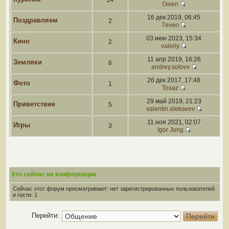
14
Owen
16 дек 2019, 06:45
Поздравляем
2
7even
03 июн 2023, 15:34
Кино
2
valeriy
11 апр 2019, 16:26
Земляки
6
andrey.solovv
26 дек 2017, 17:48
Фото
1
Toxaz
29 май 2019, 21:23
Приветствие
5
valentin.alekseev
11 ноя 2021, 02:07
Игры
3
Igor Jung
Кто сейчас на конференции
Сейчас этот форум просматривают: нет зарегистрированных пользователей
и гости: 1
Перейти: