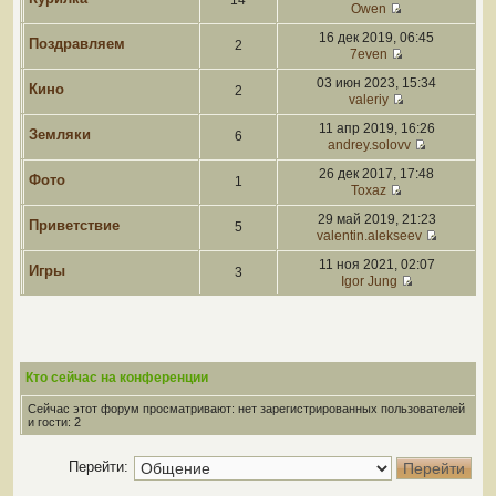
14
Owen
16 дек 2019, 06:45
Поздравляем
2
7even
03 июн 2023, 15:34
Кино
2
valeriy
11 апр 2019, 16:26
Земляки
6
andrey.solovv
26 дек 2017, 17:48
Фото
1
Toxaz
29 май 2019, 21:23
Приветствие
5
valentin.alekseev
11 ноя 2021, 02:07
Игры
3
Igor Jung
Кто сейчас на конференции
Сейчас этот форум просматривают: нет зарегистрированных пользователей
и гости: 2
Перейти: