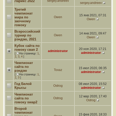
Ларикс 2022
sergey.andreev
sergey.andreev
Третий
чемпионат
15 янв 2021, 07:31
мира по
Owen
Owen
заочному
гомоку
Всероссийский
14 янв 2021, 09:47
турнир по
Owen
Owen
рэндзю, 2021
Кубок сайта по
20 ноя 2020, 17:21
гомоку свап 2
administrator
administrator
[
На страницу:
1
,
2
,
3
,
4
]
Чемпионат
сайта по
15 июл 2020, 06:35
Toxaz
рэндзю
administrator
[
На страницу:
1
,
2
,
3
]
Год Белой
08 июл 2020, 15:52
Ostrog
Крысы
administrator
Чемпионат
12 мар 2020, 17:40
сайта по
Ostrog
Ostrog
гомоку swap2
Второй
чемпионат
15 фев 2020, 18:33