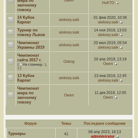
мира по
Owen
HuKTO
заочному
гомоку
14 Кубок
01 фев 2020, 10:36
aleksey.saik
Карпат
aleksey.saik
Турнир по
14 ноя 2019, 13:03
aleksey.saik
гомоку Львов
aleksey.saik
Чемпионат
20 июл 2019, 05:54
aleksey.saik
Украины 2019
aleksey.saik
Чемпионат
20 апр 2019, 13:19
сайта 2017 г.
Ostrog
Owen
[
На страницу:
1
,
2
]
13 Кубок
23 янв 2019, 12:45
aleksey.saik
Карпат
aleksey.saik
Чемпионат
мира по
11 дек 2018, 12:05
Owen
заочному
Owen
гомоку
Форум
Темы
Последнее сообщение
08 апр 2023, 16:13
Турниры
41
administrator