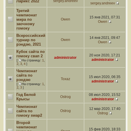
Ларикс 2022
sergey.andreev
sergey.andreev
Третий
чемпионат
15 янв 2021, 07:31
мира по
Owen
Owen
заочному
гомоку
Всероссийский
14 янв 2021, 09:47
турнир по
Owen
Owen
рэндзю, 2021
Кубок сайта по
20 ноя 2020, 17:21
гомоку свап 2
administrator
administrator
[
На страницу:
1
,
2
,
3
,
4
]
Чемпионат
сайта по
15 июл 2020, 06:35
Toxaz
рэндзю
administrator
[
На страницу:
1
,
2
,
3
]
Год Белой
08 июл 2020, 15:52
Ostrog
Крысы
administrator
Чемпионат
12 мар 2020, 17:40
сайта по
Ostrog
Ostrog
гомоку swap2
Второй
чемпионат
15 фев 2020, 18:33