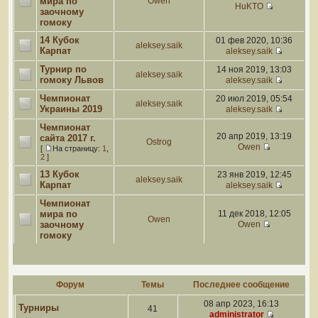
мира по
Owen
HuKTO
заочному
гомоку
14 Кубок
01 фев 2020, 10:36
aleksey.saik
Карпат
aleksey.saik
Турнир по
14 ноя 2019, 13:03
aleksey.saik
гомоку Львов
aleksey.saik
Чемпионат
20 июл 2019, 05:54
aleksey.saik
Украины 2019
aleksey.saik
Чемпионат
20 апр 2019, 13:19
сайта 2017 г.
Ostrog
Owen
[
На страницу:
1
,
2
]
13 Кубок
23 янв 2019, 12:45
aleksey.saik
Карпат
aleksey.saik
Чемпионат
мира по
11 дек 2018, 12:05
Owen
заочному
Owen
гомоку
Форум
Темы
Последнее сообщение
08 апр 2023, 16:13
Турниры
41
administrator