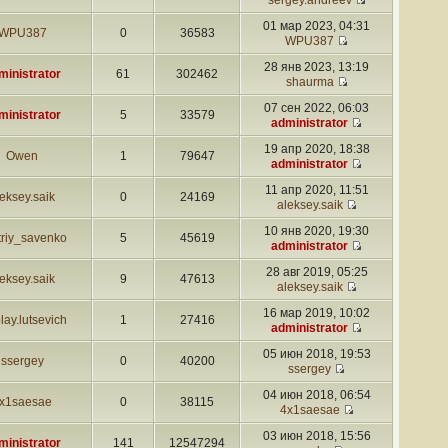
sergey.andreev
01 мар 2023, 04:31
WPU387
0
36583
WPU387
28 янв 2023, 13:19
ministrator
61
302462
shaurma
07 сен 2022, 06:03
ministrator
5
33579
administrator
19 апр 2020, 18:38
Owen
1
79647
administrator
11 апр 2020, 11:51
eksey.saik
0
24169
aleksey.saik
10 янв 2020, 19:30
triy_savenko
5
45619
administrator
28 авг 2019, 05:25
eksey.saik
9
47613
aleksey.saik
16 мар 2019, 10:02
lay.lutsevich
1
27416
administrator
05 июн 2018, 19:53
ssergey
0
40200
ssergey
04 июн 2018, 06:54
x1saesae
0
38115
4x1saesae
03 июн 2018, 15:56
ministrator
141
12547294