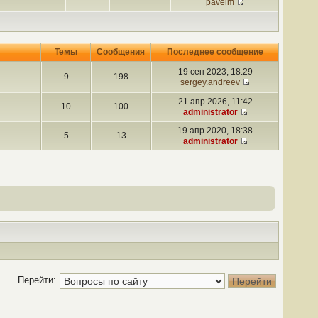
pavelm
Темы
Сообщения
Последнее сообщение
19 сен 2023, 18:29
9
198
sergey.andreev
21 апр 2026, 11:42
10
100
administrator
19 апр 2020, 18:38
5
13
administrator
Перейти: