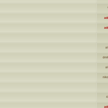
ad
ad
al
dmi
al
niko
4
ad