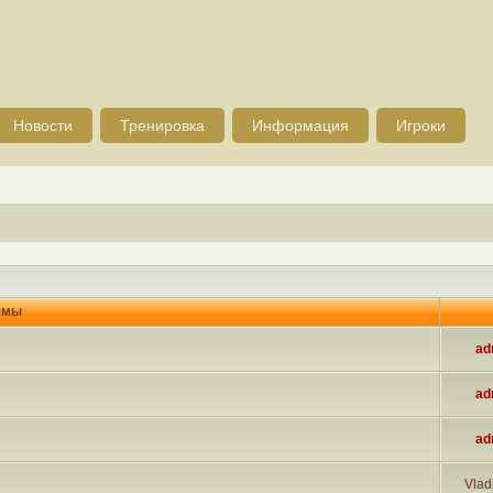
Новости
Тренировка
Информация
Игроки
емы
ad
ad
ad
Vlad