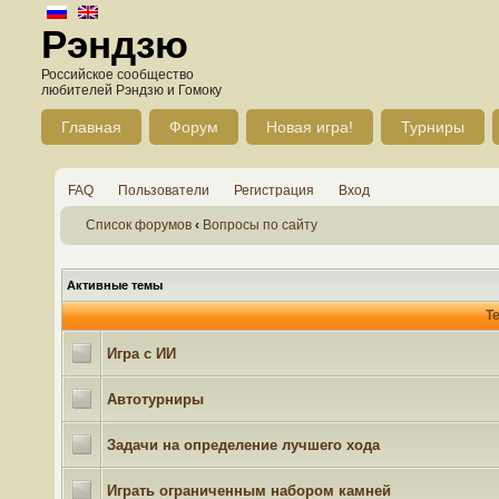
Рэндзю
Российское сообщество
любителей Рэндзю и Гомоку
Главная
Форум
Новая игра!
Турниры
FAQ
Пользователи
Регистрация
Вход
Список форумов
‹
Вопросы по сайту
Активные темы
Т
Игра с ИИ
Автотурниры
Задачи на определение лучшего хода
Играть ограниченным набором камней