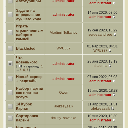
Автотурниры
administrator
administrator
Задачи на
14 янв 2026, 08:50
определение
administrator
administrator
лучшего хода
Играть
ограниченным
19 сен 2023, 18:29
Vladimir.Tolkanov
набором
sergey.andreev
камней
01 мар 2023, 04:31
Blacklisted
WPU387
WPU387
Что
28 янв 2023, 13:19
новенького
administrator
shaurma
[
На страницу:
1
...
5
,
6
,
7
]
Новый сервер
07 сен 2022, 06:03
administrator
+ редизайн
administrator
Разбор партий
19 апр 2020, 18:38
как платная
Owen
administrator
услуга
14 Кубок
11 апр 2020, 11:51
aleksey.saik
Карпат
aleksey.saik
Сортировка
10 янв 2020, 19:30
dmitriy_savenko
партий
administrator
Чемпионат
28 авг 2019, 05:25