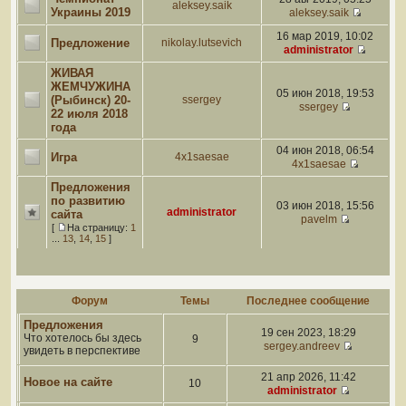
aleksey.saik
Украины 2019
aleksey.saik
16 мар 2019, 10:02
Предложение
nikolay.lutsevich
administrator
ЖИВАЯ
ЖЕМЧУЖИНА
05 июн 2018, 19:53
(Рыбинск) 20-
ssergey
ssergey
22 июля 2018
года
04 июн 2018, 06:54
Игра
4x1saesae
4x1saesae
Предложения
по развитию
03 июн 2018, 15:56
administrator
сайта
pavelm
[
На страницу:
1
...
13
,
14
,
15
]
Форум
Темы
Последнее сообщение
Предложения
19 сен 2023, 18:29
Что хотелось бы здесь
9
sergey.andreev
увидеть в перспективе
21 апр 2026, 11:42
Новое на сайте
10
administrator