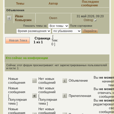
Последнее
Темы
Автор
сообщение
Объявления
Иван
31 май 2026, 09:20
Owen
Ковырзин
Ostrog
Показать темы за:
Поле сортировки
[
Страница
Тем:
1
из
1
0 ]
Кто сейчас на конференции
Сейчас этот форум просматривают: нет зарегистрированных пользователей
и гости: 1
Вы
не може
Новые
Нет новых
Объявление
начина
сообщения
сообщений
те
Новые
Нет новых
Вы
не може
сообщения
сообщений
отвечать 
[
[
Прилепленная
сообщен
Популярная
Популярная
Вы
не може
тема ]
тема ]
редактирова
св
Новые
Нет новых
сообщен
сообщения
сообщений