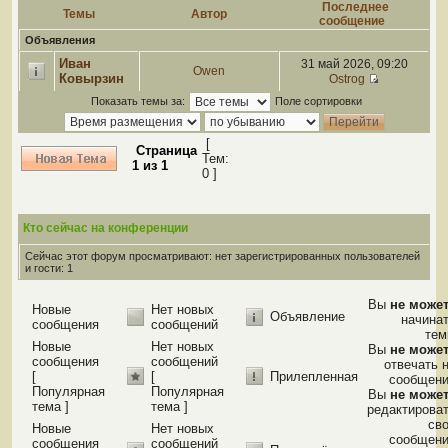
Последнее
Темы
Автор
сообщение
Объявления
Иван
31 май 2026, 09:20
Owen
Ковырзин
Ostrog
Показать темы за:
Поле сортировки
[
Страница
Тем:
1
из
1
0 ]
Кто сейчас на конференции
Сейчас этот форум просматривают: нет зарегистрированных пользователей
и гости: 1
Вы
не може
Новые
Нет новых
Объявление
начина
сообщения
сообщений
те
Новые
Нет новых
Вы
не може
сообщения
сообщений
отвечать 
[
[
Прилепленная
сообщен
Популярная
Популярная
Вы
не може
тема ]
тема ]
редактирова
св
Новые
Нет новых
сообщен
сообщения
сообщений