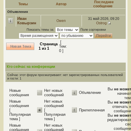
Последнее
Темы
Автор
сообщение
Объявления
Иван
31 май 2026, 09:20
Owen
Ковырзин
Ostrog
Показать темы за:
Поле сортировки
[
Страница
Тем:
1
из
1
0 ]
Кто сейчас на конференции
Сейчас этот форум просматривают: нет зарегистрированных пользователей
и гости: 1
Вы
не може
Новые
Нет новых
Объявление
начина
сообщения
сообщений
те
Новые
Нет новых
Вы
не може
сообщения
сообщений
отвечать 
[
[
Прилепленная
сообщен
Популярная
Популярная
Вы
не може
тема ]
тема ]
редактирова
св
Новые
Нет новых
сообщен
сообщения
сообщений