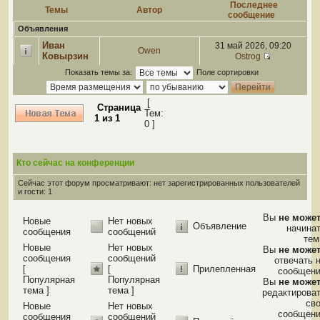
Последнее
Темы
Автор
сообщение
Объявления
Иван
31 май 2026, 09:20
Owen
Ковырзин
Ostrog
Показать темы за:
Поле сортировки
[
Страница
Тем:
1
из
1
0 ]
Кто сейчас на конференции
Сейчас этот форум просматривают: нет зарегистрированных пользователей
и гости: 1
Вы
не може
Новые
Нет новых
Объявление
начина
сообщения
сообщений
те
Новые
Нет новых
Вы
не може
сообщения
сообщений
отвечать 
[
[
Прилепленная
сообщен
Популярная
Популярная
Вы
не може
тема ]
тема ]
редактирова
св
Новые
Нет новых
сообщен
сообщения
сообщений