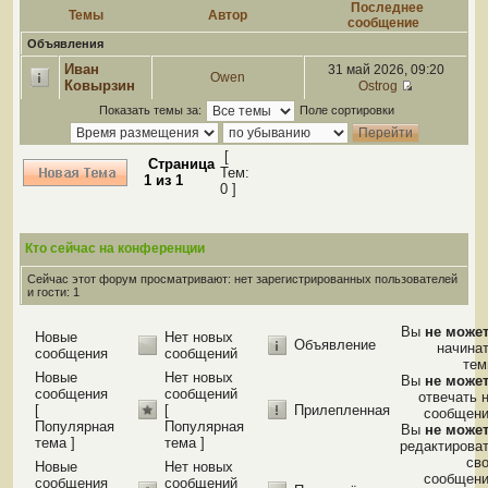
Последнее
Темы
Автор
сообщение
Объявления
Иван
31 май 2026, 09:20
Owen
Ковырзин
Ostrog
Показать темы за:
Поле сортировки
[
Страница
Тем:
1
из
1
0 ]
Кто сейчас на конференции
Сейчас этот форум просматривают: нет зарегистрированных пользователей
и гости: 1
Вы
не може
Новые
Нет новых
Объявление
начина
сообщения
сообщений
те
Новые
Нет новых
Вы
не може
сообщения
сообщений
отвечать 
[
[
Прилепленная
сообщен
Популярная
Популярная
Вы
не може
тема ]
тема ]
редактирова
св
Новые
Нет новых
сообщен
сообщения
сообщений